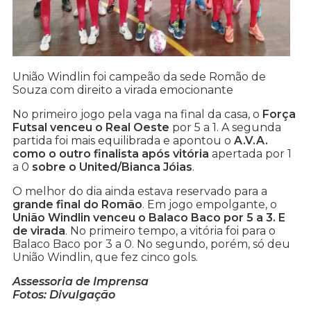
União Windlin foi campeão da sede Romão de
Souza com direito a virada emocionante
No primeiro jogo pela vaga na final da casa, o
Força
Futsal venceu o Real Oeste
por 5 a 1. A segunda
partida foi mais equilibrada e apontou o
A.V.A.
como o outro finalista após vitória
apertada por 1
a 0
sobre o United/Bianca Jóias
.
O melhor do dia ainda estava reservado para a
grande final do Romão
. Em jogo empolgante, o
União Windlin venceu o Balaco Baco por 5 a 3. E
de virada
. No primeiro tempo, a vitória foi para o
Balaco Baco por 3 a 0. No segundo, porém, só deu
União Windlin, que fez cinco gols.
Assessoria de Imprensa
Fotos: Divulgação