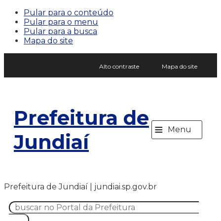
Pular para o conteúdo
Pular para o menu
Pular para a busca
Mapa do site
Alto contraste
Mapa do site
Prefeitura de
≡
Menu
Jundiaí
Prefeitura de Jundiaí | jundiai.sp.gov.br