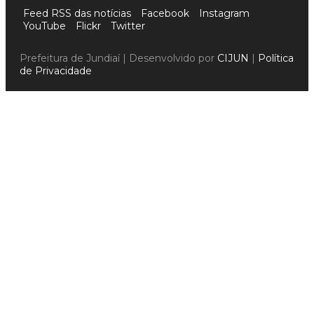
Feed RSS das notícias
Facebook
Instagram
YouTube
Flickr
Twitter
Prefeitura de Jundiaí | Desenvolvido por
CIJUN
|
Política
de Privacidade