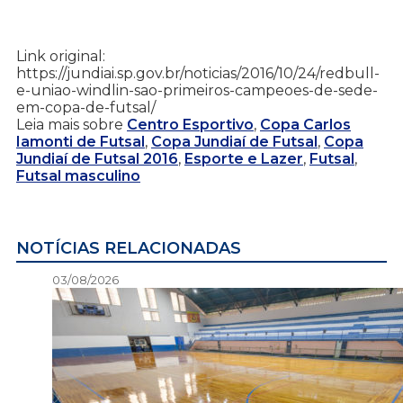
Link original:
https://jundiai.sp.gov.br/noticias/2016/10/24/redbull-
e-uniao-windlin-sao-primeiros-campeoes-de-sede-
em-copa-de-futsal/
Leia mais sobre
Centro Esportivo
,
Copa Carlos
Iamonti de Futsal
,
Copa Jundiaí de Futsal
,
Copa
Jundiaí de Futsal 2016
,
Esporte e Lazer
,
Futsal
,
Futsal masculino
NOTÍCIAS RELACIONADAS
03/08/2026