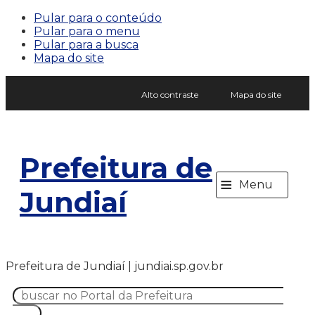
Pular para o conteúdo
Pular para o menu
Pular para a busca
Mapa do site
Alto contraste
Mapa do site
Prefeitura de
≡
Menu
Jundiaí
Prefeitura de Jundiaí | jundiai.sp.gov.br