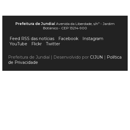
Prefeitura de Jundiaí
Avenida da Liberdade, s/nº - Jardim
Botânico - CEP 13214-900
Feed RSS das notícias
Facebook
Instagram
YouTube
Flickr
Twitter
Prefeitura de Jundiaí | Desenvolvido por
CIJUN
|
Política
de Privacidade