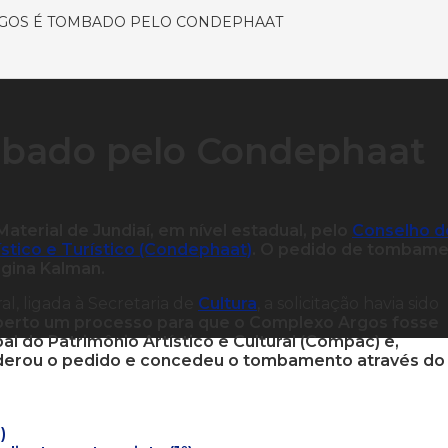
GOS É TOMBADO PELO CONDEPHAAT
mbado pelo Condephaat
erial de Jundiaí, em nível estadual, pelo
Conselho d
stico e Turístico (Condephaat)
. O pedido de tombam
egina Kalman.
l, ligada à Secretaria de
Cultura
, a solicitação havia sido
berto um processo para que o Complexo Argos fosse
l do Patrimônio Artístico e Cultural (Compac) e,
iderou o pedido e concedeu o tombamento através do
)