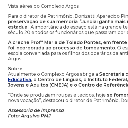
Vista aérea do Complexo Argos
Para o diretor de Patrimônio, Donizetti Aparecido Pin
preservação de sua memória
. “
Jundiaí ganha mais
estadual
. A importância do espaço está na grande
século 20 e todos os funcionários que passaram por el
A creche Profª Maria de Toledo Pontes, em frente
foi incorporada ao processo de tombamento
. O e
escola conveniada para os filhos dos operários da an
Argos.
Sobre
Atualmente o Complexo Argos abriga a
Secretaria 
Educativa
, o Centro de Línguas, o Instituto Feder
Jovens e Adultos (CMEJA) e o Centro de Referênci
“Onde se produziam roupas e tecidos, hoje
se fomen
nova vocação”, destacou o diretor de Patrimônio, Don
Assessoria de Imprensa
Foto: Arquivo PMJ