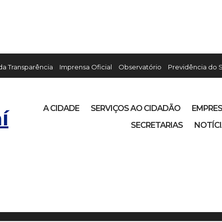
 da Transparência
Imprensa Oficial
Observatório
Previdência do 
A CIDADE
SERVIÇOS AO CIDADÃO
EMPRE
í
SECRETARIAS
NOTÍC