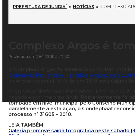
PREFEITURA DE JUNDIAÍ
»
NOTÍCIAS
»
COMPLEXO AR
Complexo Argos é to
Publicada em 29/11/2016 às 17:50
O Complexo Argos foi tombado como Patrimônio Mat
Defesa do Patrimônio Histórico, Arqueológico, Artí
ao órgão estadual foi feito em 2010 pela cidadã R
Segundo a Diretoria de Patrimônio Histórico e Cultura
negada em primeira instância.
Posteriormente foi a
tombado em nível municipal pelo Conselho Municipa
paralelamente a esta ação, o Condephaat recons
processo nº 31605 – 2010
.
LEIA TAMBÉM
Galeria promove saída fotográfica neste sábado (3