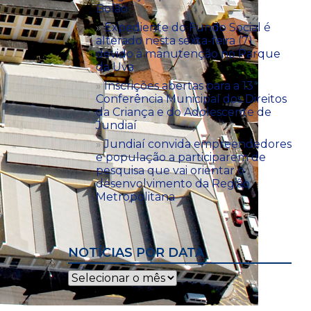
Bolão
Expediente do Fundo Social é
alterado nesta sexta-feira (7)
devido à manutenção no Parque
da Uva
Inscrições abertas para a 13ª
Conferência Municipal dos Direitos
da Criança e do Adolescente de
Jundiaí
Jundiaí convida empreendedores
e população a participarem de
pesquisa que vai orientar o
desenvolvimento da Região
Metropolitana
NOTÍCIAS POR DATA
Notícias
por
data