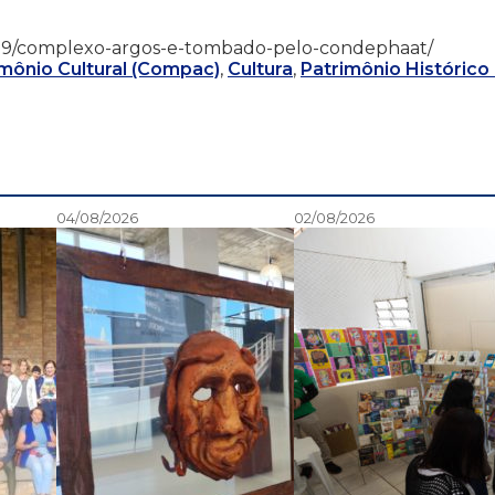
16/11/29/complexo-argos-e-tombado-pelo-condephaat/
mônio Cultural (Compac)
,
Cultura
,
Patrimônio Histórico
04/08/2026
02/08/2026