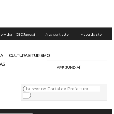
Servidor
GEOJundiaí
Alto contraste
Mapa do site
SA
CULTURA E TURISMO
IAS
APP JUNDIAÍ