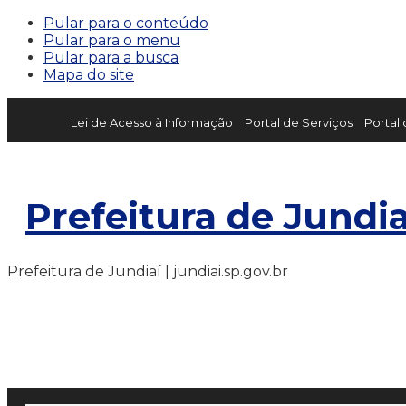
Pular para o conteúdo
Pular para o menu
Pular para a busca
Mapa do site
Lei de Acesso à Informação
Portal de Serviços
Portal
Prefeitura de Jundia
Prefeitura de Jundiaí | jundiai.sp.gov.br