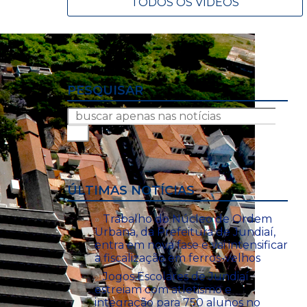
TODOS OS VÍDEOS
PESQUISAR
ÚLTIMAS NOTÍCIAS
Trabalho do Núcleo de Ordem
Urbana, da Prefeitura de Jundiaí,
entra em nova fase e vai intensificar
a fiscalização em ferros-velhos
Jogos Escolares de Jundiaí
estreiam com atletismo e
integração para 750 alunos no