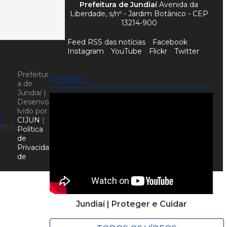
Prefeitura de Jundiaí
Avenida da
Liberdade, s/nº - Jardim Botânico - CEP
13214-900
Feed RSS das notícias
Facebook
Instagram
YouTube
Flickr
Twitter
Prefeitur
VÍDEOS
a de
Jundiaí |
Desenvo
lvido por
e
CIJUN
|
ento
Política
de
Privacida
de
Jundiaí | Proteger e Cuidar