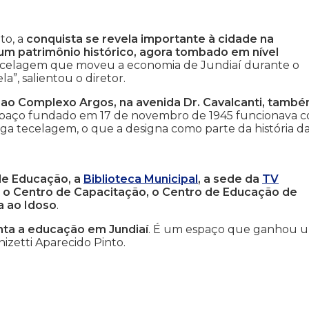
to, a
conquista se revela importante à cidade na
 um patrimônio histórico, agora tombado em nível
 tecelagem que moveu a economia de Jundiaí durante o
a”, salientou o diretor.
 ao Complexo Argos, na avenida Dr. Cavalcanti, tamb
spaço fundado em 17 de novembro de 1945 funcionava 
tiga tecelagem, o que a designa como parte da história d
de Educação, a
Biblioteca Municipal
, a sede da
TV
al, o Centro de Capacitação, o Centro de Educação de
a ao Idoso
.
ta a educação em Jundiaí
. É um espaço que ganhou 
izetti Aparecido Pinto.