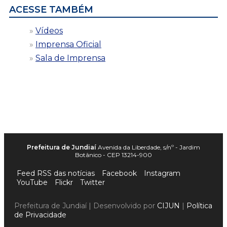
ACESSE TAMBÉM
Vídeos
Imprensa Oficial
Sala de Imprensa
Prefeitura de Jundiaí
Avenida da Liberdade, s/nº - Jardim
Botânico - CEP 13214-900
Feed RSS das notícias
Facebook
Instagram
YouTube
Flickr
Twitter
Prefeitura de Jundiaí | Desenvolvido por
CIJUN
|
Política
de Privacidade