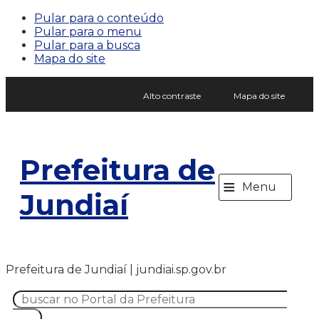
Pular para o conteúdo
Pular para o menu
Pular para a busca
Mapa do site
Alto contraste
Mapa do site
Prefeitura de
≡
Menu
Jundiaí
Prefeitura de Jundiaí | jundiai.sp.gov.br