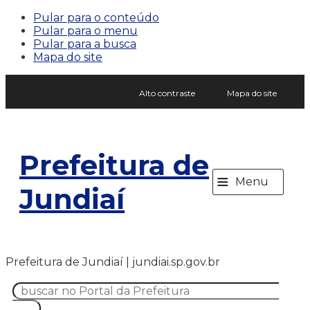
Pular para o conteúdo
Pular para o menu
Pular para a busca
Mapa do site
Alto contraste
Mapa do site
Prefeitura de
≡
Menu
Jundiaí
Prefeitura de Jundiaí | jundiai.sp.gov.br