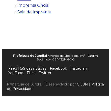
Imprensa Oficial
Sala de Imprensa
Prefeitura de Jundiaí
Avenida da Liberdade, s/nº - Jardim
Botânico - CEP 13214-900
Feed RSS das notícias
Facebook
Instagram
YouTube
Flickr
Twitter
Prefeitura de Jundiaí | Desenvolvido por
CIJUN
|
Política
de Privacidade