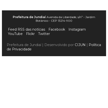
Prefeitura de Jundiaí
Avenida da Liberdade, s/nº - Jardim
Botânico - CEP 13214-900
Feed RSS das notícias
Facebook
Instagram
YouTube
Flickr
Twitter
Prefeitura de Jundiaí | Desenvolvido por
CIJUN
|
Política
de Privacidade