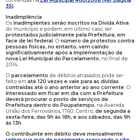
conferidas na
Lei Municipal 460/2008 (ver página
35)
.
Inadimplência
Os
inadimplentes serão inscritos na Dívida Ativa
do município e podem, em último caso, ser
protestados judicialmente pela Prefeitura, em
face de lei federal
. O
número de protestos contra
pessoas físicas, no entanto, vem caindo
significativamente após a implementação da
nova Lei Municipal do Parcelamento
, no final de
2014.
O
parcelamento
de débitos atrasados pode ser
feito em
até 120 vezes e vale para as dívidas
contraídas até o ano anterior ao ano corrente
. O
interessado em ficar em dia com a Prefeitura
deverá procurar o posto de serviços da
Prefeitura dentro do Poupatempo
, na Avenida
União dos Ferroviários, 1760, Centro,
de segunda a
sexta-feira, das 9h às 18h, e aos sábados, das 9h
às 13h
.
O contribuinte em débito deve mensalmente
retirar sua guia de pagamento acessando o site