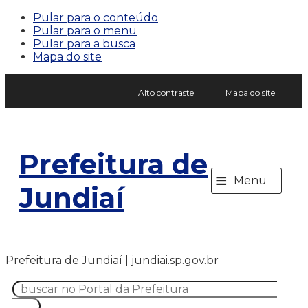
Pular para o conteúdo
Pular para o menu
Pular para a busca
Mapa do site
Alto contraste
Mapa do site
Prefeitura de
≡
Menu
Jundiaí
Prefeitura de Jundiaí | jundiai.sp.gov.br