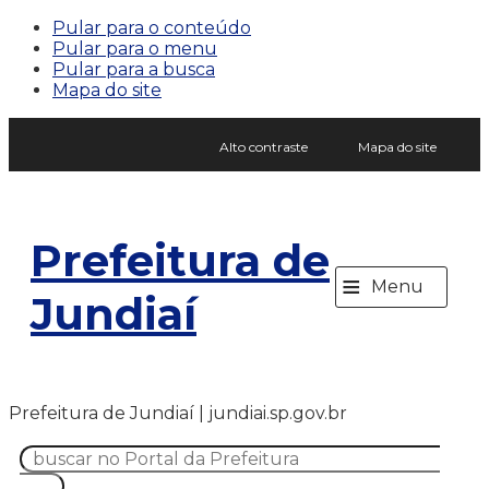
Pular para o conteúdo
Pular para o menu
Pular para a busca
Mapa do site
Alto contraste
Mapa do site
Prefeitura de
≡
Menu
Jundiaí
Prefeitura de Jundiaí | jundiai.sp.gov.br