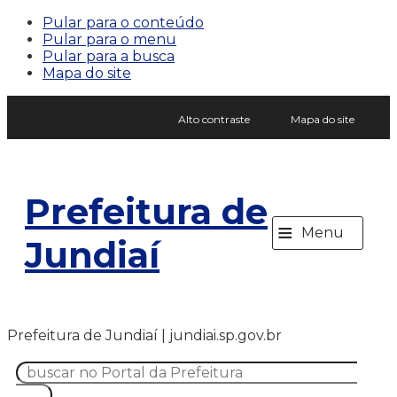
Pular para o conteúdo
Pular para o menu
Pular para a busca
Mapa do site
Alto contraste
Mapa do site
Prefeitura de
≡
Menu
Jundiaí
Prefeitura de Jundiaí | jundiai.sp.gov.br