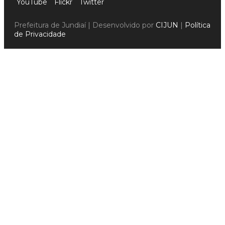
YouTube
Flickr
Twitter
Prefeitura de Jundiaí | Desenvolvido por
CIJUN
|
Política
de Privacidade