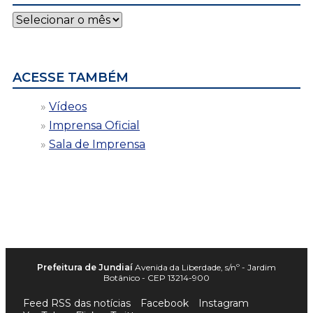
Notícias
por
data
ACESSE TAMBÉM
Vídeos
Imprensa Oficial
Sala de Imprensa
Prefeitura de Jundiaí
Avenida da Liberdade, s/nº - Jardim
Botânico - CEP 13214-900
Feed RSS das notícias
Facebook
Instagram