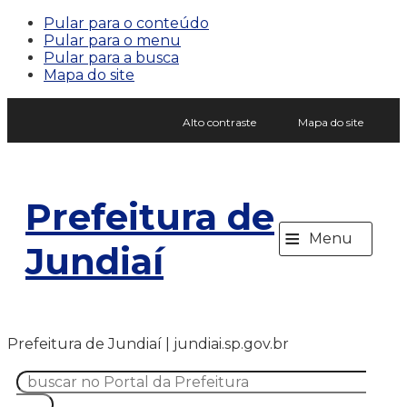
Pular para o conteúdo
Pular para o menu
Pular para a busca
Mapa do site
Alto contraste
Mapa do site
Prefeitura de
≡
Menu
Jundiaí
Prefeitura de Jundiaí | jundiai.sp.gov.br