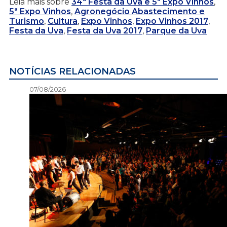
Leia mais sobre
34ª Festa da Uva e 5ª Expo Vinhos
,
5ª Expo Vinhos
,
Agronegócio Abastecimento e
Turismo
,
Cultura
,
Expo Vinhos
,
Expo Vinhos 2017
,
Festa da Uva
,
Festa da Uva 2017
,
Parque da Uva
NOTÍCIAS RELACIONADAS
07/08/2026