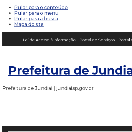
Pular para o conteúdo
Pular para o menu
Pular para a busca
Mapa do site
Lei de Acesso à Informação
Portal de Serviços
Portal
Prefeitura de Jundia
Prefeitura de Jundiaí | jundiai.sp.gov.br