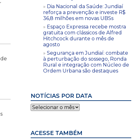
r
Dia Nacional da Saúde: Jundiaí
reforça a prevenção e investe R$
36,8 milhões em novas UBSs
Espaço Expressa recebe mostra
gratuita com clássicos de Alfred
Hitchcock durante o mês de
agosto
Segurança em Jundiaí: combate
 de
à perturbação do sossego, Ronda
Rural e integração com Núcleo de
Ordem Urbana são destaques
NOTÍCIAS POR DATA
Notícias
por
is
data
ACESSE TAMBÉM