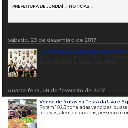
PREFEITURA DE JUNDIAÍ
»
NOTÍCIAS
»
sábado, 23 de dezembro de 2017
Revitalizações e parcerias devolvem 
Balanço sobre as ações da Cultura, em 
Solar do Barão e Centro das Artes
quarta-feira, 08 de fevereiro de 2017
Venda de frutas na Festa da Uva e E
Foram 102,5 toneladas vendidas, quase 
de uvas, além de goiabas, pêssegos e o