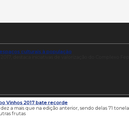
espaços culturais à população
2017, destaca iniciativas de valorização do Complexo Fep
xpo Vinhos 2017 bate recorde
dez a mais que na edição anterior, sendo delas 71 tonel
utras frutas