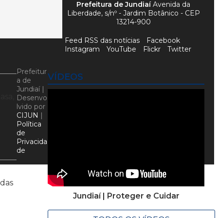
Prefeitura de Jundiaí
Avenida da
Liberdade, s/nº - Jardim Botânico - CEP
13214-900
Feed RSS das notícias
Facebook
Instagram
YouTube
Flickr
Twitter
Prefeitur
VÍDEOS
a de
Jundiaí |
asa,
Desenvo
lvido por
CIJUN
|
Política
de
Privacida
de
adas
Jundiaí | Proteger e Cuidar