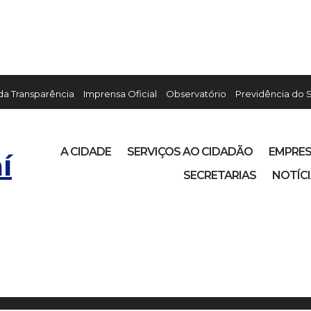
 da Transparência
Imprensa Oficial
Observatório
Previdência do 
A CIDADE
SERVIÇOS AO CIDADÃO
EMPRE
í
SECRETARIAS
NOTÍC