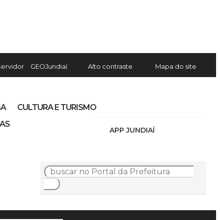
Servidor
GEOJundiaí
Alto contraste
Mapa do site
SA
CULTURA E TURISMO
IAS
APP JUNDIAÍ