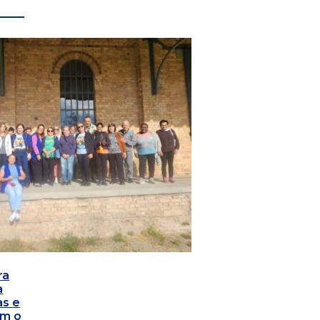
ra
a
as e
om o