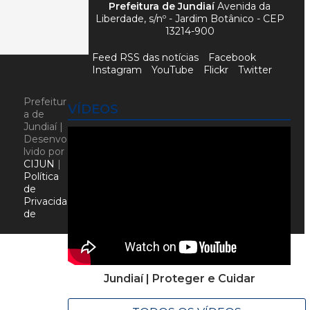
Prefeitura de Jundiaí
Avenida da
Liberdade, s/nº - Jardim Botânico - CEP
13214-900
Feed RSS das notícias
Facebook
Instagram
YouTube
Flickr
Twitter
Prefeitur
VÍDEOS
a de
Jundiaí |
Desenvo
lvido por
CIJUN
|
Política
de
Privacida
de
Jundiaí | Proteger e Cuidar