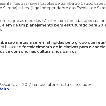
sentantes das noves Escolas de Samba do Grupo Especi
 de Samba) e Liesj (Liga Independente das Escolas de Sa
abemos que as medidas não têm sido tomadas apenas co
s, além de um planejamento bem estruturado para 201
s.
amba são metas a serem atingidas pelo grupo que reún
erá buscar o
fortalecimento de iniciativas para a cadeia
usive com oficinas culturais nos bairros
.
01/23/carnaval-2017-na-luiz-latorre-esta-cancelado/
feito