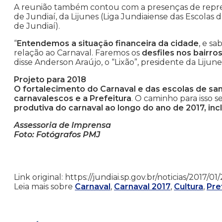
A reunião também contou com a presenças de repre
de Jundiaí, da Lijunes (Liga Jundiaiense das Escolas
de Jundiaí).
“
Entendemos a situação financeira da cidade
, e s
relação ao Carnaval. Faremos os
desfiles nos bairro
disse Anderson Araújo, o “Lixão”, presidente da Lijune
Projeto para 2018
O fortalecimento do Carnaval e das escolas de s
carnavalescos e a Prefeitura
. O caminho para isso s
produtiva do carnaval ao longo do ano de 2017, incl
Assessoria de Imprensa
Foto: Fotógrafos PMJ
Link original: https://jundiai.sp.gov.br/noticias/2017/
Leia mais sobre
Carnaval
,
Carnaval 2017
,
Cultura
,
Pre