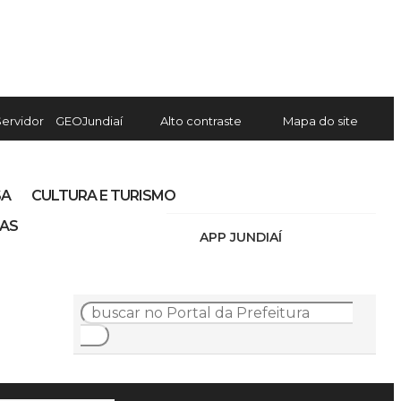
Servidor
GEOJundiaí
Alto contraste
Mapa do site
SA
CULTURA E TURISMO
IAS
APP JUNDIAÍ