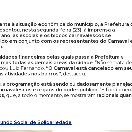
ente à situação econômica do município, a Prefeitura 
esentou, nesta segunda-feira (23), à imprensa a
ano, as escolas e os blocos carnavalescos se
nido em conjunto com os representantes do Carnaval e
o.
uldades financeiras pelas quais passa a Prefeitura
e
, mas todas as demais áreas da cidade
. “Não se trata de
licou Luiz Fernando.
“O Carnaval está cancelado em se
as atividades nos bairros”
, destacou.
, a
programação está sendo cuidadosamente planeja
arnavalescos e órgãos do poder público
. “É fundamen
os
, que, a todo o momento, se mostraram
racionais quan
undo Social de Solidariedade