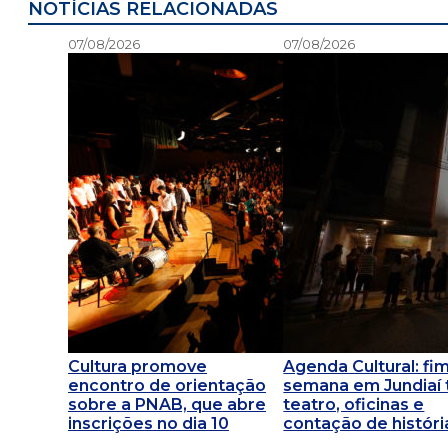
NOTÍCIAS RELACIONADAS
07/08/2026
07/08/2026
Cultura promove
Agenda Cultural: fi
encontro de orientação
semana em Jundiaí
sobre a PNAB, que abre
teatro, oficinas e
inscrições no dia 10
contação de históri