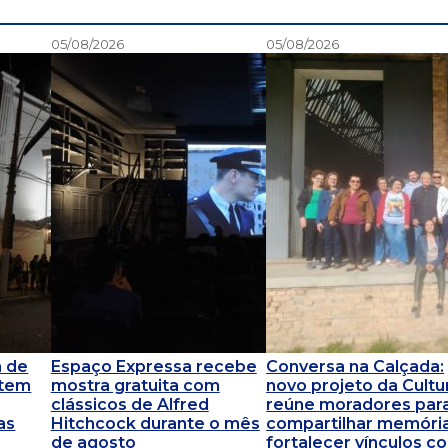
05/08/2026
05/08/2026
m de
Espaço Expressa recebe
Conversa na Calçada:
 tem
mostra gratuita com
novo projeto da Cultu
clássicos de Alfred
reúne moradores par
as
Hitchcock durante o mês
compartilhar memóri
de agosto
fortalecer vínculos c