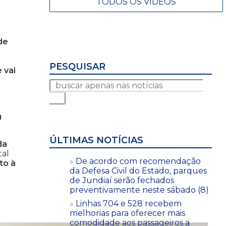
TODOS OS VÍDEOS
de
PESQUISAR
 vai
u
ÚLTIMAS NOTÍCIAS
da
tal
De acordo com recomendação
to à
da Defesa Civil do Estado, parques
de Jundiaí serão fechados
preventivamente neste sábado (8)
Linhas 704 e 528 recebem
melhorias para oferecer mais
comodidade aos passageiros a