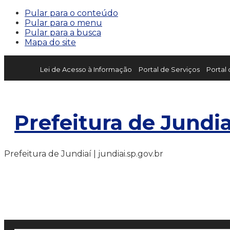
Pular para o conteúdo
Pular para o menu
Pular para a busca
Mapa do site
Lei de Acesso à Informação
Portal de Serviços
Portal
Prefeitura de Jundia
Prefeitura de Jundiaí | jundiai.sp.gov.br