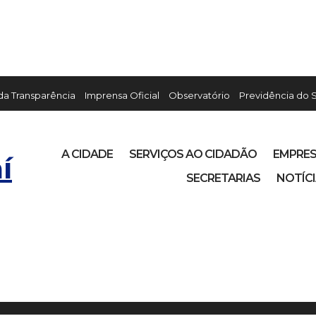
 da Transparência
Imprensa Oficial
Observatório
Previdência do 
A CIDADE
SERVIÇOS AO CIDADÃO
EMPRE
í
SECRETARIAS
NOTÍC