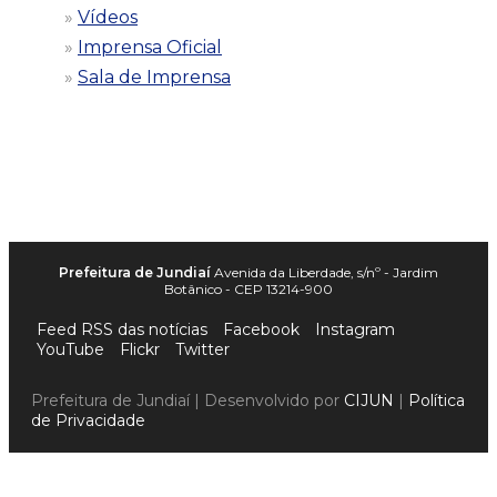
Vídeos
Imprensa Oficial
Sala de Imprensa
Prefeitura de Jundiaí
Avenida da Liberdade, s/nº - Jardim
Botânico - CEP 13214-900
Feed RSS das notícias
Facebook
Instagram
YouTube
Flickr
Twitter
Prefeitura de Jundiaí | Desenvolvido por
CIJUN
|
Política
de Privacidade