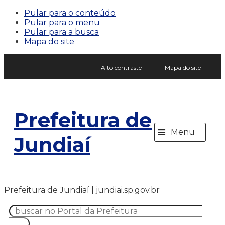
Pular para o conteúdo
Pular para o menu
Pular para a busca
Mapa do site
Alto contraste
Mapa do site
Prefeitura de
≡
Menu
Jundiaí
Prefeitura de Jundiaí | jundiai.sp.gov.br