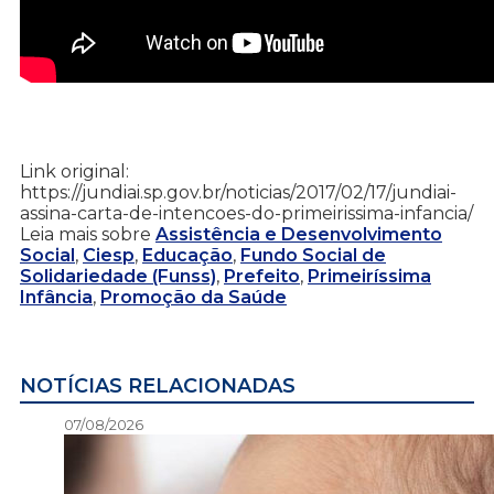
Link original:
https://jundiai.sp.gov.br/noticias/2017/02/17/jundiai-
assina-carta-de-intencoes-do-primeirissima-infancia/
Leia mais sobre
Assistência e Desenvolvimento
Social
,
Ciesp
,
Educação
,
Fundo Social de
Solidariedade (Funss)
,
Prefeito
,
Primeiríssima
Infância
,
Promoção da Saúde
NOTÍCIAS RELACIONADAS
07/08/2026