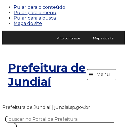
Pular para o conteúdo
Pular para o menu
Pular para a busca
Mapa do site
Alto contraste
Mapa do site
Prefeitura de
≡
Menu
Jundiaí
Prefeitura de Jundiaí | jundiai.sp.gov.br