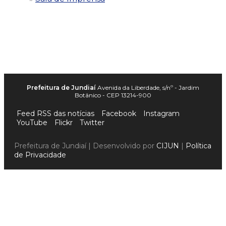
Prefeitura de Jundiaí
Avenida da Liberdade, s/nº - Jardim
Botânico - CEP 13214-900
Feed RSS das notícias
Facebook
Instagram
YouTube
Flickr
Twitter
Prefeitura de Jundiaí | Desenvolvido por
CIJUN
|
Política
de Privacidade