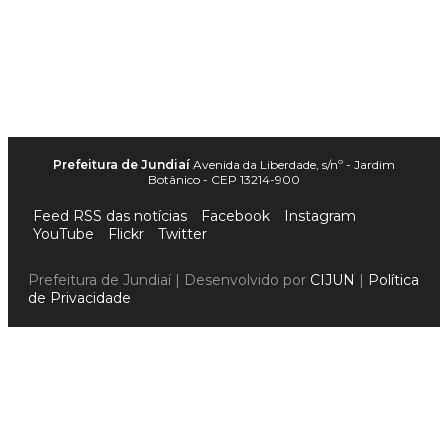
Prefeitura de Jundiaí
Avenida da Liberdade, s/nº - Jardim
Botânico - CEP 13214-900
Feed RSS das notícias
Facebook
Instagram
YouTube
Flickr
Twitter
Prefeitura de Jundiaí | Desenvolvido por
CIJUN
|
Política
de Privacidade