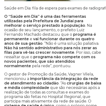
Saúde em Dia: fila de espera para exames de radiogra
O “Saúde em Dia” é uma das ferramentas
utilizadas pela Prefeitura de Jundiaí para
melhorar o serviço prestado à população
. Na
ocasião de seu lançamento, o prefeito Luiz
Fernando Machado destacou que o
programa é
permanente
e
vai funcionar durante os quatro
anos de sua gestão
. “Não é uma solução paliativa.
Não há sentido administrativo para nós zerar as
filas para vê-las crescer novamente
. Por isso, cabe
ressaltar que o
programa não compete com os
novos pacientes, que são atendidos
normalmente
pela rede”, pontuou.
O gestor de Promoção da Saúde, Vagner Vilela,
mencionou a
importância da integração da rede
de atendimento ao cidadão
. “As
cirurgias de baixa
e média complexidade
que são necessárias após a
realização de todas as consultas e exames do
programa são feitas no Hospital Regional, que
participa mais ativamente da rede de saúde. O
sistema de saúde é único
, como o próprio nome