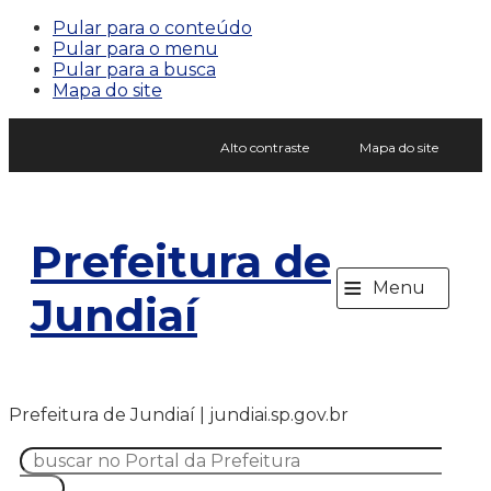
Pular para o conteúdo
Pular para o menu
Pular para a busca
Mapa do site
Alto contraste
Mapa do site
Prefeitura de
≡
Menu
Jundiaí
Prefeitura de Jundiaí | jundiai.sp.gov.br