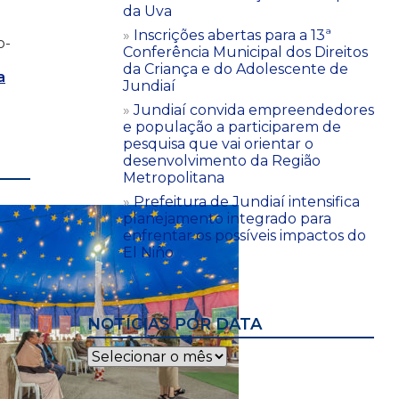
da Uva
Inscrições abertas para a 13ª
o-
Conferência Municipal dos Direitos
da Criança e do Adolescente de
a
Jundiaí
Jundiaí convida empreendedores
e população a participarem de
pesquisa que vai orientar o
desenvolvimento da Região
Metropolitana
Prefeitura de Jundiaí intensifica
planejamento integrado para
enfrentar os possíveis impactos do
El Niño
NOTÍCIAS POR DATA
Notícias
por
data