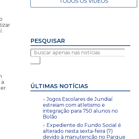
TODOS OS VÍDEOS
o
izar
í.
PESQUISAR
m
 a
ÚLTIMAS NOTÍCIAS
ter
Jogos Escolares de Jundiaí
estreiam com atletismo e
integração para 750 alunos no
Bolão
Expediente do Fundo Social é
alterado nesta sexta-feira (7)
devido à manutenção no Parque