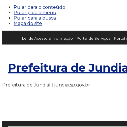
Pular para o conteúdo
Pular para o menu
Pular para a busca
Mapa do site
Lei de Acesso à Informação
Portal de Serviços
Portal
Prefeitura de Jundia
Prefeitura de Jundiaí | jundiai.sp.gov.br