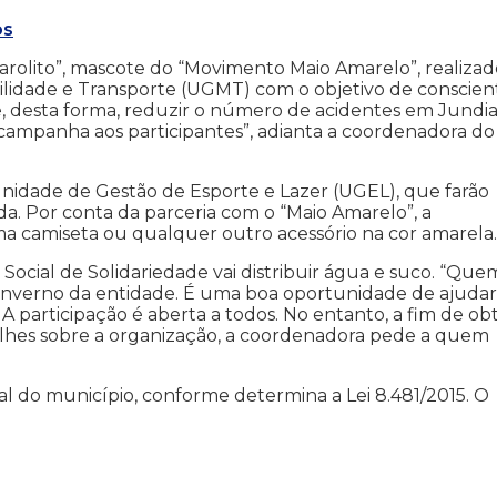
os
olito”, mascote do “Movimento Maio Amarelo”, realizad
lidade e Transporte (UGMT) com o objetivo de conscient
e, desta forma, reduzir o número de acidentes em Jundia
a campanha aos participantes”, adianta a coordenadora do
Unidade de Gestão de Esporte e Lazer (UGEL), que farão
da. Por conta da parceria com o “Maio Amarelo”, a
a camiseta ou qualquer outro acessório na cor amarela.
 Social de Solidariedade vai distribuir água e suco. “Que
inverno da entidade. É uma boa oportunidade de ajudar
. A participação é aberta a todos. No entanto, a fim de ob
talhes sobre a organização, a coordenadora pede a quem
al do município, conforme determina a Lei 8.481/2015. O