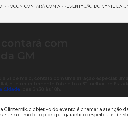
O PROCON CONTARÁ COM APRESENTAÇÃO DO CANIL DA G
 contará com
l da GM
ia 21 de maio, contará com uma atração especial: um
iaí, que recentemente foi eleito o 3º melhor do Estad
a Cidade
, das 8h30 às 10h.
 Glinternik, o objetivo do evento é chamar a atenção d
ue tem como foco principal garantir o respeito aos direit