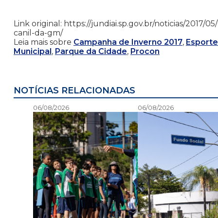
Link original: https://jundiai.sp.gov.br/noticias/20
canil-da-gm/
Leia mais sobre
Campanha de Inverno 2017
,
Esporte
Municipal
,
Parque da Cidade
,
Procon
NOTÍCIAS RELACIONADAS
06/08/2026
06/08/2026