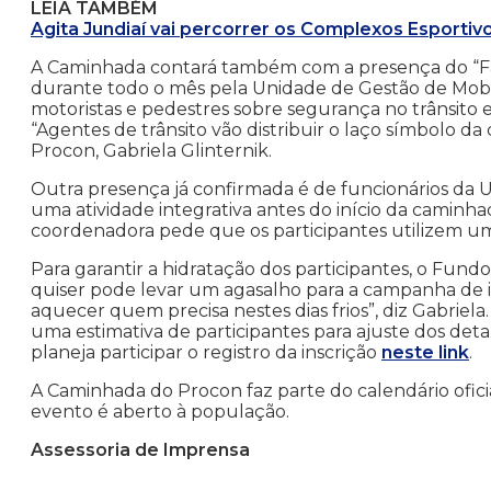
LEIA TAMBÉM
Agita Jundiaí vai percorrer os Complexos Esportiv
A Caminhada contará também com a presença do “Far
durante todo o mês pela Unidade de Gestão de Mobi
motoristas e pedestres sobre segurança no trânsito 
“Agentes de trânsito vão distribuir o laço símbolo d
Procon, Gabriela Glinternik.
Outra presença já confirmada é de funcionários da 
uma atividade integrativa antes do início da caminha
coordenadora pede que os participantes utilizem um
Para garantir a hidratação dos participantes, o Fundo
quiser pode levar um agasalho para a campanha de 
aquecer quem precisa nestes dias frios”, diz Gabriela
uma estimativa de participantes para ajuste dos de
planeja participar o registro da inscrição
neste link
.
A Caminhada do Procon faz parte do calendário ofici
evento é aberto à população.
Assessoria de Imprensa