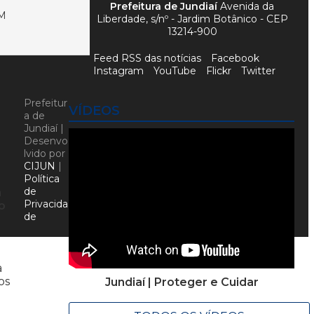
Prefeitura de Jundiaí
Avenida da
M
Liberdade, s/nº - Jardim Botânico - CEP
13214-900
Feed RSS das notícias
Facebook
Instagram
YouTube
Flickr
Twitter
Prefeitur
VÍDEOS
a de
Jundiaí |
Desenvo
lvido por
CIJUN
|
Política
de
a
Privacida
o
de
a
os
Jundiaí | Proteger e Cuidar