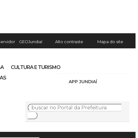
Servidor
GEOJundiaí
Alto contraste
Mapa do site
SA
CULTURA E TURISMO
IAS
APP JUNDIAÍ