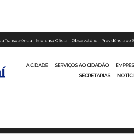
 da Transparência
Imprensa Oficial
Observatório
Previdência do 
A CIDADE
SERVIÇOS AO CIDADÃO
EMPRE
í
SECRETARIAS
NOTÍC