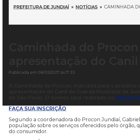
PREFEITURA DE JUNDIAÍ
»
NOTÍCIAS
»
CAMINHADA D
Caminhada do Procon
apresentação do Cani
Publicada em 08/05/2017 às 17:33
A Caminhada do Procon, marcada para o próximo d
apresentação do Canil da Guarda Municipal de Jund
de São Paulo. O evento será realizado no
Parque d
FAÇA SUA INSCRIÇÃO
Segundo a coordenadora do Procon Jundiaí, Gabriela
população sobre os serviços oferecidos pelo órgão, q
do consumidor.