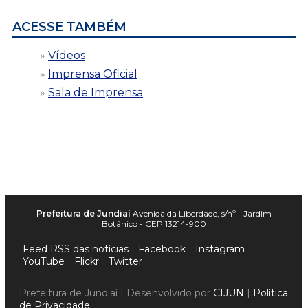
ACESSE TAMBÉM
Vídeos
Imprensa Oficial
Sala de Imprensa
Prefeitura de Jundiaí
Avenida da Liberdade, s/nº - Jardim
Botânico - CEP 13214-900
Feed RSS das notícias
Facebook
Instagram
YouTube
Flickr
Twitter
Prefeitura de Jundiaí | Desenvolvido por
CIJUN
|
Política
de Privacidade