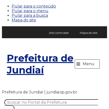
Pular para o conteúdo
Pular para o menu
Pular para a busca
Mapa do site
Alto contraste
Mapa do site
Prefeitura de
≡
Menu
Jundiaí
Prefeitura de Jundiaí | jundiai.sp.gov.br