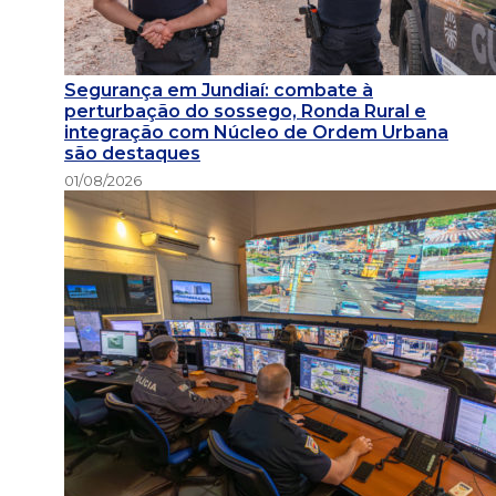
Segurança em Jundiaí: combate à
perturbação do sossego, Ronda Rural e
integração com Núcleo de Ordem Urbana
são destaques
01/08/2026