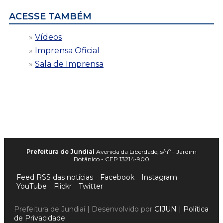
ACESSE TAMBÉM
Vídeos
Imprensa Oficial
Sala de Imprensa
Prefeitura de Jundiaí
Avenida da Liberdade, s/nº - Jardim
Botânico - CEP 13214-900
Feed RSS das notícias
Facebook
Instagram
YouTube
Flickr
Twitter
Prefeitura de Jundiaí | Desenvolvido por
CIJUN
|
Política
de Privacidade