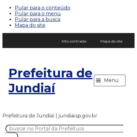
Pular para o conteúdo
Pular para o menu
Pular para a busca
Mapa do site
Alto contraste
Mapa do site
Prefeitura de
≡
Menu
Jundiaí
Prefeitura de Jundiaí | jundiai.sp.gov.br