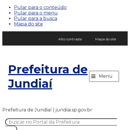
Pular para o conteúdo
Pular para o menu
Pular para a busca
Mapa do site
Alto contraste
Mapa do site
Prefeitura de
≡
Menu
Jundiaí
Prefeitura de Jundiaí | jundiai.sp.gov.br