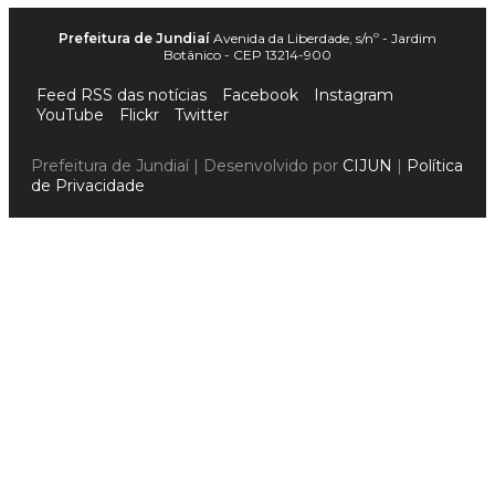
Prefeitura de Jundiaí
Avenida da Liberdade, s/nº - Jardim
Botânico - CEP 13214-900
Feed RSS das notícias
Facebook
Instagram
YouTube
Flickr
Twitter
Prefeitura de Jundiaí | Desenvolvido por
CIJUN
|
Política
de Privacidade