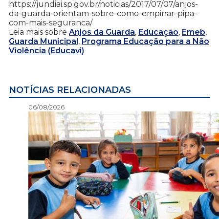
https://jundiai.sp.gov.br/noticias/2017/07/07/anjos-
da-guarda-orientam-sobre-como-empinar-pipa-
com-mais-seguranca/
Leia mais sobre
Anjos da Guarda
,
Educação
,
Emeb
,
Guarda Municipal
,
Programa Educação para a Não
Violência (Educavi)
NOTÍCIAS RELACIONADAS
06/08/2026