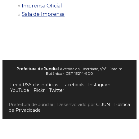
Imprensa Oficial
Sala de Imprensa
Prefeitura de Jundiaí
Avenida da Liberdade, s/nº - Jardim
Botânico - CEP 13214-900
Feed RSS das notícias
Facebook
Instagram
YouTube
Flickr
Twitter
Prefeitura de Jundiaí | Desenvolvido por
CIJUN
|
Política
de Privacidade