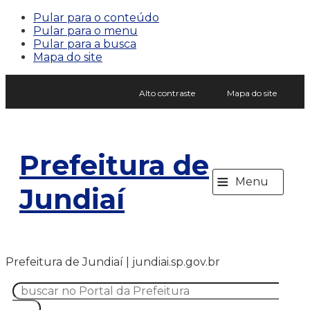
Pular para o conteúdo
Pular para o menu
Pular para a busca
Mapa do site
Alto contraste
Mapa do site
Prefeitura de
≡
Menu
Jundiaí
Prefeitura de Jundiaí | jundiai.sp.gov.br