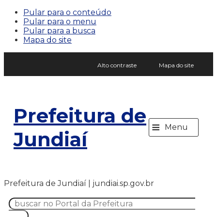
Pular para o conteúdo
Pular para o menu
Pular para a busca
Mapa do site
Alto contraste
Mapa do site
Prefeitura de
≡
Menu
Jundiaí
Prefeitura de Jundiaí | jundiai.sp.gov.br