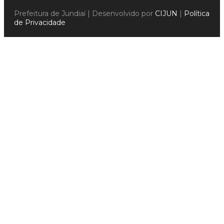
Prefeitura de Jundiaí | Desenvolvido por
CIJUN
|
Política
de Privacidade