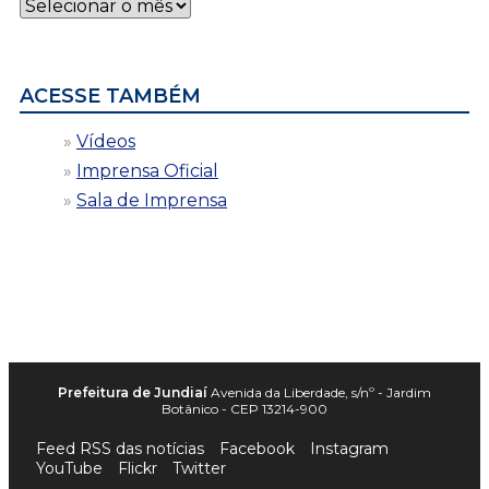
Notícias
por
data
ACESSE TAMBÉM
Vídeos
Imprensa Oficial
Sala de Imprensa
Prefeitura de Jundiaí
Avenida da Liberdade, s/nº - Jardim
Botânico - CEP 13214-900
Feed RSS das notícias
Facebook
Instagram
YouTube
Flickr
Twitter