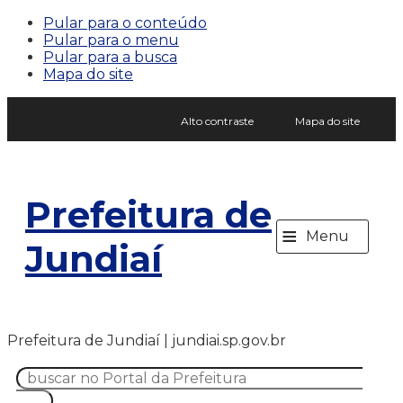
Pular para o conteúdo
Pular para o menu
Pular para a busca
Mapa do site
Alto contraste
Mapa do site
Prefeitura de
≡
Menu
Jundiaí
Prefeitura de Jundiaí | jundiai.sp.gov.br