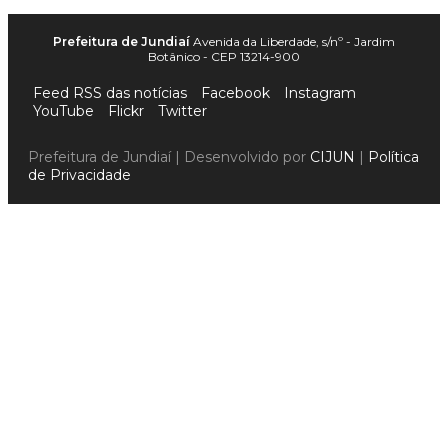
Prefeitura de Jundiaí
Avenida da Liberdade, s/nº - Jardim
Botânico - CEP 13214-900
Feed RSS das notícias
Facebook
Instagram
YouTube
Flickr
Twitter
Prefeitura de Jundiaí | Desenvolvido por
CIJUN
|
Política
de Privacidade