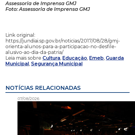
Assessoria de Imprensa GMJ
Foto: Assessoria de Imprensa GMJ
Link original:
https://jundiai.sp.gov.br/noticias/2017/08/28/gmj-
orienta-alunos-para-a-participacao-no-desfile-
alusivo-ao-dia-da-patria/
Leia mais sobre
Cultura
,
Educação
,
Emeb
,
Guarda
Municipal
,
Segurança Municipal
NOTÍCIAS RELACIONADAS
07/08/2026