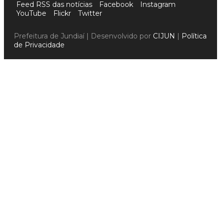
Feed RSS das notícias
Facebook
Instagram
YouTube
Flickr
Twitter
Prefeitura de Jundiaí | Desenvolvido por
CIJUN
|
Política
de Privacidade