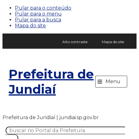
Pular para o conteúdo
Pular para o menu
Pular para a busca
Mapa do site
Alto contraste
Mapa do site
Prefeitura de
≡
Menu
Jundiaí
Prefeitura de Jundiaí | jundiai.sp.gov.br