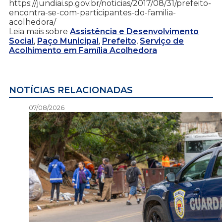
https://jundiai.sp.gov.br/noticias/2017/08/31/prefeito-
encontra-se-com-participantes-do-familia-
acolhedora/
Leia mais sobre
Assistência e Desenvolvimento
Social
,
Paço Municipal
,
Prefeito
,
Serviço de
Acolhimento em Família Acolhedora
NOTÍCIAS RELACIONADAS
07/08/2026