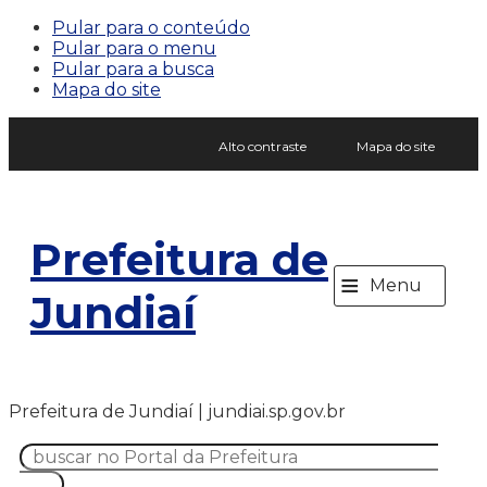
Pular para o conteúdo
Pular para o menu
Pular para a busca
Mapa do site
Alto contraste
Mapa do site
Prefeitura de
≡
Menu
Jundiaí
Prefeitura de Jundiaí | jundiai.sp.gov.br