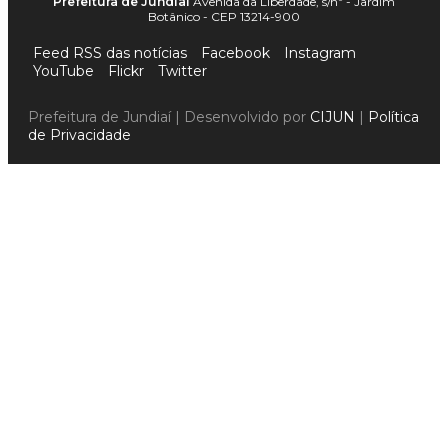
Prefeitura de Jundiaí
Avenida da Liberdade, s/nº - Jardim
Botânico - CEP 13214-900
Feed RSS das notícias
Facebook
Instagram
YouTube
Flickr
Twitter
Prefeitura de Jundiaí | Desenvolvido por
CIJUN
|
Política
de Privacidade