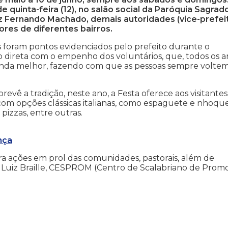
e quinta-feira (12), no salão social da Paróquia Sagrad
z Fernando Machado, demais autoridades (vice-prefei
res de diferentes bairros.
s foram pontos evidenciados pelo prefeito durante o
o direta com o empenho dos voluntários, que, todos os a
nda melhor, fazendo com que as pessoas sempre voltem
vê a tradição, neste ano, a Festa oferece aos visitantes
 com opções clássicas italianas, como espaguete e nhoqu
izzas, entre outras.
nça
para ações em prol das comunidades, pastorais, além de
uto Luiz Braille, CESPROM (Centro de Scalabriano de Pro