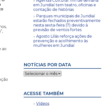
Agenda Cultural: fim de semana
o
em Jundiaí tem teatro, oficinas e
to
contação de histórias
Parques municipais de Jundiaí
estarão fechados preventivamente
nesta sexta-feira (7) devido à
nos,
previsão de ventos fortes
”,
Agosto Lilás reforça ações de
prevenção e acolhimento às
mulheres em Jundiaí
e ao
NOTÍCIAS POR DATA
Notícias
por
moção
data
ACESSE TAMBÉM
Vídeos