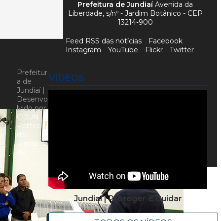
Prefeitura de Jundiaí
Avenida da
Liberdade, s/nº - Jardim Botânico - CEP
13214-900
Feed RSS das notícias
Facebook
Instagram
YouTube
Flickr
Twitter
Prefeitur
VÍDEOS
a de
Jundiaí |
Desenvo
lvido por
CIJUN
|
Política
de
Privacida
de
Jundiaí | Proteger e Cuidar