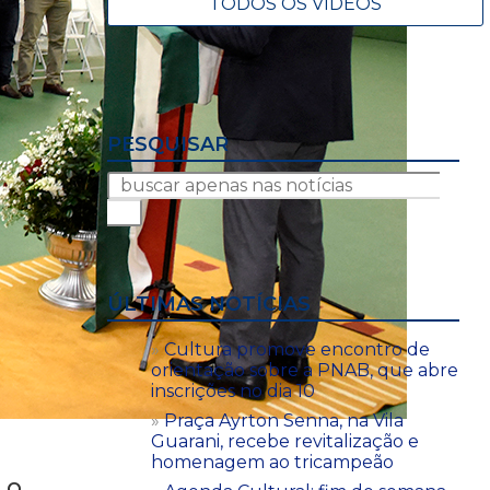
TODOS OS VÍDEOS
PESQUISAR
ÚLTIMAS NOTÍCIAS
Cultura promove encontro de
orientação sobre a PNAB, que abre
inscrições no dia 10
Praça Ayrton Senna, na Vila
Guarani, recebe revitalização e
homenagem ao tricampeão
. O