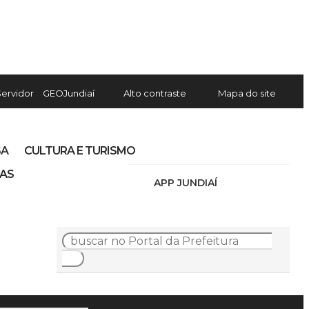
Servidor
GEOJundiaí
Alto contraste
Mapa do site
SA
CULTURA E TURISMO
IAS
APP JUNDIAÍ