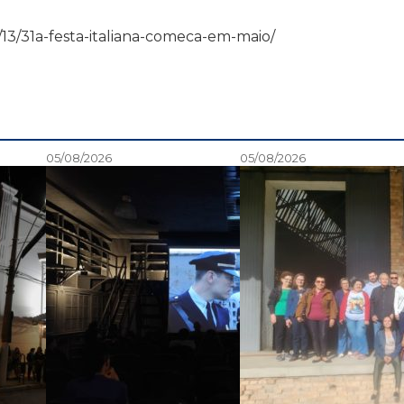
04/13/31a-festa-italiana-comeca-em-maio/
05/08/2026
05/08/2026