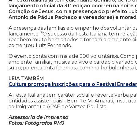
lançamento oficial da 31ª edição ocorreu na noite d
Coração de Jesus, com a presença do prefeito Lui
Antonio de Pádua Pacheco e vereadores) e morado
A presença das famílias e o empenho dos voluntário
lançamento. “O sucesso da Festa Italiana tem relaçã
recebem muito bem a todos e tornam o ambiente ai
comentou Luiz Fernando.
O evento conta com mais de 900 voluntários. Como pre
ambiente familiar, música ao vivo e cardápio variado
sugo, polenta onta (cremosa com molho bolonhesa), p
LEIA TAMBÉM
Cultura prorroga inscrições para o Festival Enreda
A Festa Italiana tem caráter social e reverte verba 
entidades assistenciais – Bem-Te-Vi, Amarati, Instit
ao Imigrante) e APAE de Várzea Paulista.
Assessoria de Imprensa
Fotos: Fotógrafos PMJ