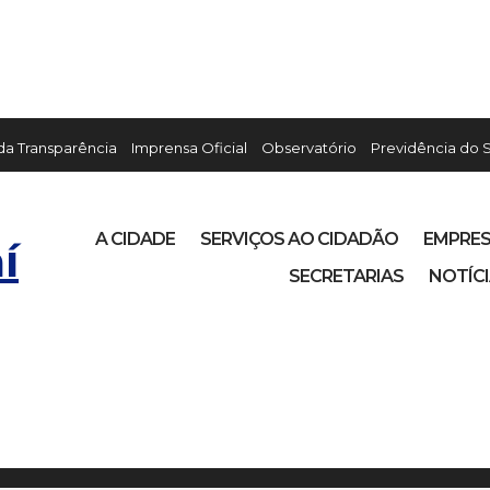
 da Transparência
Imprensa Oficial
Observatório
Previdência do 
A CIDADE
SERVIÇOS AO CIDADÃO
EMPRE
í
SECRETARIAS
NOTÍC