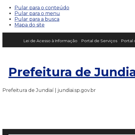
Pular para o conteúdo
Pular para o menu
Pular para a busca
Mapa do site
Lei de Acesso à Informação
Portal de Serviços
Portal
Prefeitura de Jundia
Prefeitura de Jundiaí | jundiai.sp.gov.br