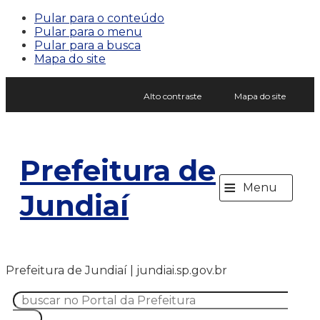
Pular para o conteúdo
Pular para o menu
Pular para a busca
Mapa do site
Alto contraste
Mapa do site
Prefeitura de
≡
Menu
Jundiaí
Prefeitura de Jundiaí | jundiai.sp.gov.br