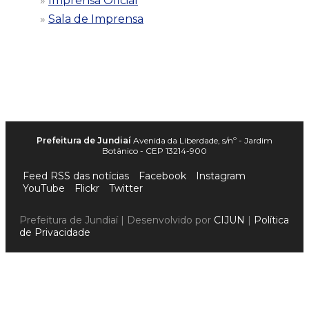
Imprensa Oficial
Sala de Imprensa
Prefeitura de Jundiaí
Avenida da Liberdade, s/nº - Jardim
Botânico - CEP 13214-900
Feed RSS das notícias
Facebook
Instagram
YouTube
Flickr
Twitter
Prefeitura de Jundiaí | Desenvolvido por
CIJUN
|
Política
de Privacidade