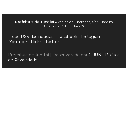
Prefeitura de Jundiaí
Avenida da Liberdade, s/nº - Jardim
Botânico - CEP 13214-900
Feed RSS das notícias
Facebook
Instagram
YouTube
Flickr
Twitter
Prefeitura de Jundiaí | Desenvolvido por
CIJUN
|
Política
de Privacidade