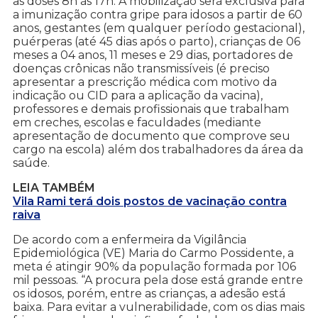
as doses 8h às 17h. A mobilização será exclusiva para
a imunização contra gripe para idosos a partir de 60
anos, gestantes (em qualquer período gestacional),
puérperas (até 45 dias após o parto), crianças de 06
meses a 04 anos, 11 meses e 29 dias, portadores de
doenças crônicas não transmissíveis (é preciso
apresentar a prescrição médica com motivo da
indicação ou CID para a aplicação da vacina),
professores e demais profissionais que trabalham
em creches, escolas e faculdades (mediante
apresentação de documento que comprove seu
cargo na escola) além dos trabalhadores da área da
saúde.
LEIA TAMBÉM
Vila Rami terá dois postos de vacinação contra
raiva
De acordo com a enfermeira da Vigilância
Epidemiológica (VE) Maria do Carmo Possidente, a
meta é atingir 90% da população formada por 106
mil pessoas. “A procura pela dose está grande entre
os idosos, porém, entre as crianças, a adesão está
baixa. Para evitar a vulnerabilidade, com os dias mais