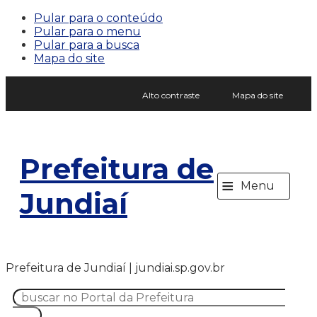
Pular para o conteúdo
Pular para o menu
Pular para a busca
Mapa do site
Alto contraste
Mapa do site
Prefeitura de
≡
Menu
Jundiaí
Prefeitura de Jundiaí | jundiai.sp.gov.br