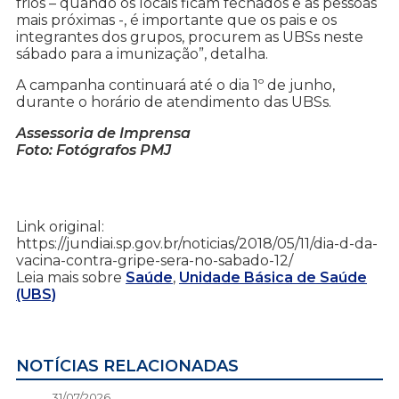
frios – quando os locais ficam fechados e as pessoas
mais próximas -, é importante que os pais e os
integrantes dos grupos, procurem as UBSs neste
sábado para a imunização”, detalha.
A campanha continuará até o dia 1º de junho,
durante o horário de atendimento das UBSs.
Assessoria de Imprensa
Foto: Fotógrafos PMJ
Link original:
https://jundiai.sp.gov.br/noticias/2018/05/11/dia-d-da-
vacina-contra-gripe-sera-no-sabado-12/
Leia mais sobre
Saúde
,
Unidade Básica de Saúde
(UBS)
NOTÍCIAS RELACIONADAS
31/07/2026