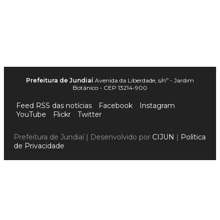
Prefeitura de Jundiaí
Avenida da Liberdade, s/nº - Jardim
Botânico - CEP 13214-900
Feed RSS das notícias
Facebook
Instagram
YouTube
Flickr
Twitter
Prefeitura de Jundiaí | Desenvolvido por
CIJUN
|
Política
de Privacidade