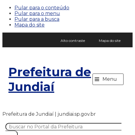
Pular para o conteúdo
Pular para o menu
Pular para a busca
Mapa do site
Alto contraste
Mapa do site
Prefeitura de
≡
Menu
Jundiaí
Prefeitura de Jundiaí | jundiai.sp.gov.br