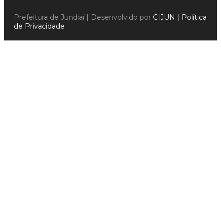
Prefeitura de Jundiaí | Desenvolvido por
CIJUN
|
Política
de Privacidade