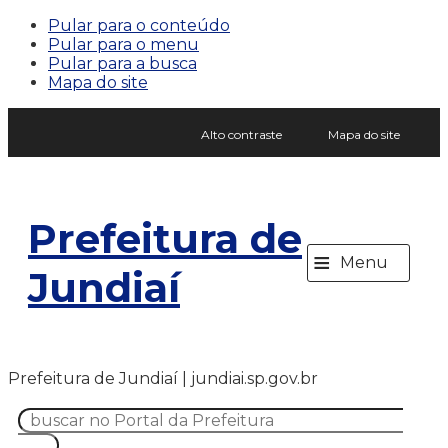
Pular para o conteúdo
Pular para o menu
Pular para a busca
Mapa do site
Alto contraste
Mapa do site
Prefeitura de
≡
Menu
Jundiaí
Prefeitura de Jundiaí | jundiai.sp.gov.br