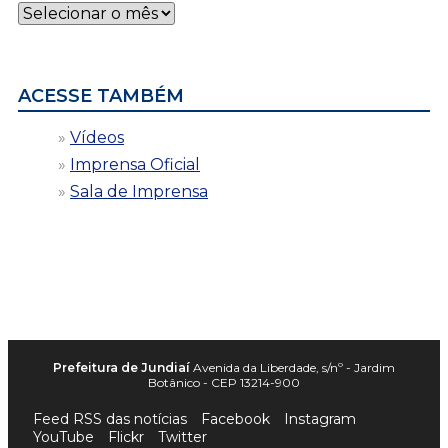
Notícias
por
data
ACESSE TAMBÉM
Vídeos
Imprensa Oficial
Sala de Imprensa
Prefeitura de Jundiaí
Avenida da Liberdade, s/nº - Jardim
Botânico - CEP 13214-900
Feed RSS das notícias
Facebook
Instagram
YouTube
Flickr
Twitter