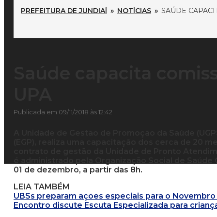
PREFEITURA DE JUNDIAÍ
»
NOTÍCIAS
»
SAÚDE CAPACI
Saúde capacita comis
UPA
Publicada em 09/11/2018 às 12:42
A Unidade de Gestão de Promoção da Saúde (UGPS)
(EGP), realiza uma capacitação dos cerca de 20
contrato de gestão da Unidade de Pronto Atendimen
é administrado pela Organização Social de Saúde 
01 de dezembro, a partir das 8h.
LEIA TAMBÉM
UBSs preparam ações especiais para o Novembro 
Encontro discute Escuta Especializada para crianç