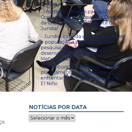
da Uva
Inscrições abertas para a 13ª
Conferência Municipal dos Direitos
da Criança e do Adolescente de
Jundiaí
Jundiaí convida empreendedores
e população a participarem de
pesquisa que vai orientar o
desenvolvimento da Região
Metropolitana
Prefeitura de Jundiaí intensifica
planejamento integrado para
enfrentar os possíveis impactos do
El Niño
NOTÍCIAS POR DATA
Notícias
ço
por
data