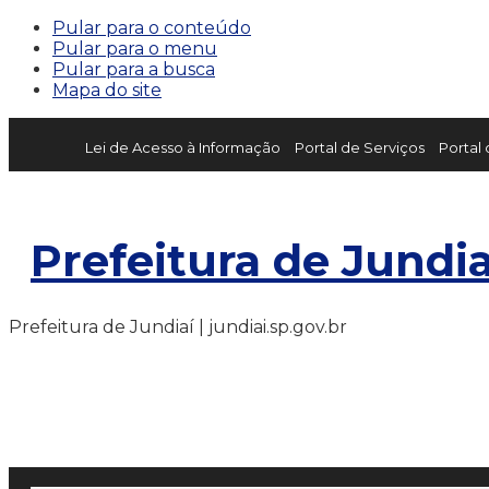
Pular para o conteúdo
Pular para o menu
Pular para a busca
Mapa do site
Lei de Acesso à Informação
Portal de Serviços
Portal
Prefeitura de Jundia
Prefeitura de Jundiaí | jundiai.sp.gov.br