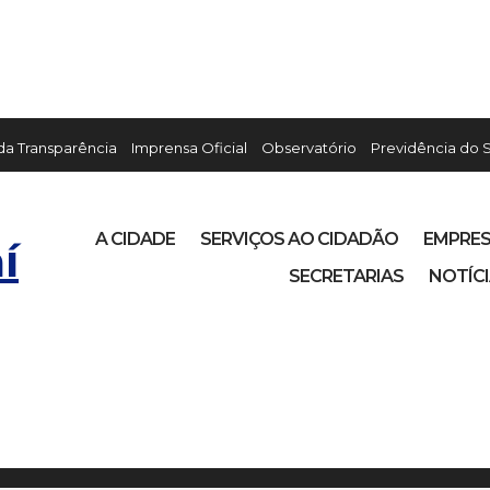
 da Transparência
Imprensa Oficial
Observatório
Previdência do 
A CIDADE
SERVIÇOS AO CIDADÃO
EMPRE
í
SECRETARIAS
NOTÍC