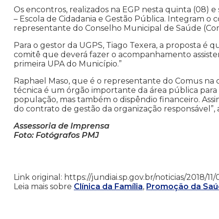
Os encontros, realizados na EGP nesta quinta (08) e s
– Escola de Cidadania e Gestão Pública. Integram o 
representante do Conselho Municipal de Saúde (Co
Para o gestor da UGPS, Tiago Texera, a proposta é qua
comitê que deverá fazer o acompanhamento assistenc
primeira UPA do Município.”
Raphael Maso, que é o representante do Comus na comi
técnica é um órgão importante da área pública para 
população, mas também o dispêndio financeiro. Assi
do contrato de gestão da organização responsável”, a
Assessoria de Imprensa
Foto: Fotógrafos PMJ
Link original: https://jundiai.sp.gov.br/noticias/20
Leia mais sobre
Clínica da Família
,
Promoção da Sa