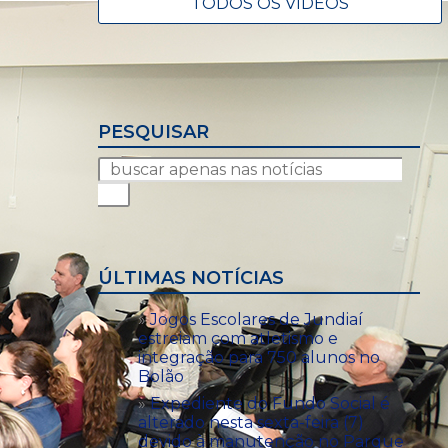
TODOS OS VÍDEOS
PESQUISAR
ÚLTIMAS NOTÍCIAS
Jogos Escolares de Jundiaí
estreiam com atletismo e
integração para 750 alunos no
Bolão
Expediente do Fundo Social é
alterado nesta sexta-feira (7)
devido à manutenção no Parque