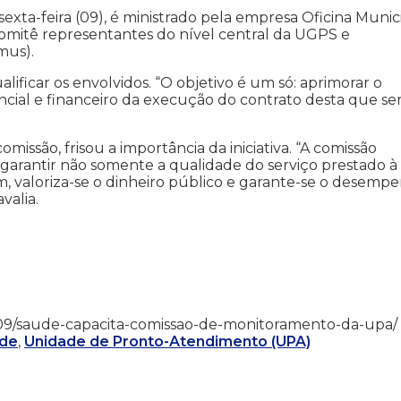
exta-feira (09), é ministrado pela empresa Oficina Munic
comitê representantes do nível central da UGPS e
mus).
lificar os envolvidos. “O objetivo é um só: aprimorar o
ial e financeiro da execução do contrato desta que ser
ssão, frisou a importância da iniciativa. “A comissão
garantir não somente a qualidade do serviço prestado à
m, valoriza-se o dinheiro público e garante-se o desemp
valia.
18/11/09/saude-capacita-comissao-de-monitoramento-da-upa/
úde
,
Unidade de Pronto-Atendimento (UPA)