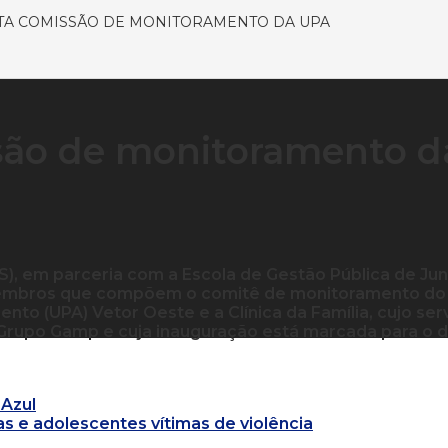
TA COMISSÃO DE MONITORAMENTO DA UPA
são de monitoramento d
, em parceria com a Escola de Gestão Pública de Jun
 membros que compõem o comitê de monitoramento do
to (UPA) Vetor Oeste e a Clínica da Família, cujo ser
Grupo Gamp e cuja inauguração está marcada para o d
Azul
as e adolescentes vítimas de violência