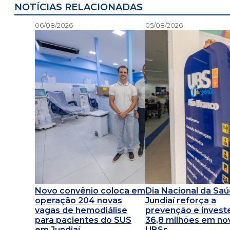
NOTÍCIAS RELACIONADAS
06/08/2026
05/08/2026
Novo convênio coloca em
Dia Nacional da Saú
operação 204 novas
Jundiaí reforça a
vagas de hemodiálise
prevenção e invest
para pacientes do SUS
36,8 milhões em no
em Jundiaí
UBSs