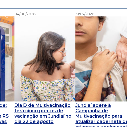
04/08/2026
31/07/2026
de:
Dia D de Multivacinação
Jundiaí adere à
terá cinco pontos de
Campanha de
e R$
vacinação em Jundiaí no
Multivacinação para
vas
dia 22 de agosto
atualizar caderneta d
crianças e adolescen