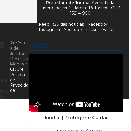
Prefeitura de Jundiaí
Avenida da
Liberdade, s/nº - Jardim Botânico - CEP
13214-900
Feed RSS das notícias
Facebook
Instagram
YouTube
Flickr
Twitter
a
Prefeitur
VÍDEOS
a de
Jundiaí |
Desenvo
lvido por
CIJUN
|
Política
de
diaí
Privacida
de
viço
ia
Jundiaí | Proteger e Cuidar