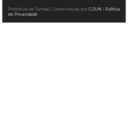
Prefeitura de Jundiaí | Desenvolvido por
CIJUN
|
Política
de Privacidade