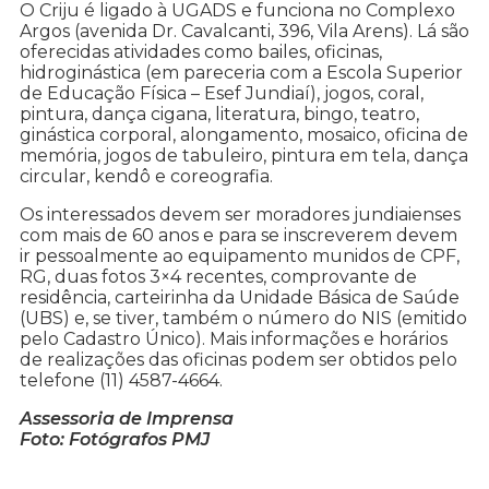
O Criju é ligado à UGADS e funciona no Complexo
Argos (avenida Dr. Cavalcanti, 396, Vila Arens). Lá são
oferecidas atividades como bailes, oficinas,
hidroginástica (em pareceria com a Escola Superior
de Educação Física – Esef Jundiaí), jogos, coral,
pintura, dança cigana, literatura, bingo, teatro,
ginástica corporal, alongamento, mosaico, oficina de
memória, jogos de tabuleiro, pintura em tela, dança
circular, kendô e coreografia.
Os interessados devem ser moradores jundiaienses
com mais de 60 anos e para se inscreverem devem
ir pessoalmente ao equipamento munidos de CPF,
RG, duas fotos 3×4 recentes, comprovante de
residência, carteirinha da Unidade Básica de Saúde
(UBS) e, se tiver, também o número do NIS (emitido
pelo Cadastro Único). Mais informações e horários
de realizações das oficinas podem ser obtidos pelo
telefone (11) 4587-4664.
Assessoria de Imprensa
Foto: Fotógrafos PMJ