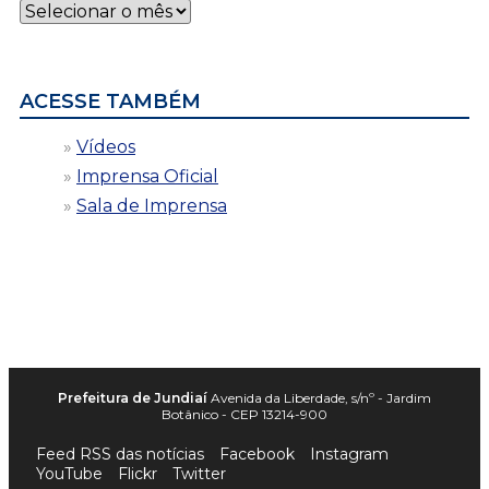
Notícias
por
data
ACESSE TAMBÉM
Vídeos
Imprensa Oficial
Sala de Imprensa
Prefeitura de Jundiaí
Avenida da Liberdade, s/nº - Jardim
Botânico - CEP 13214-900
Feed RSS das notícias
Facebook
Instagram
YouTube
Flickr
Twitter