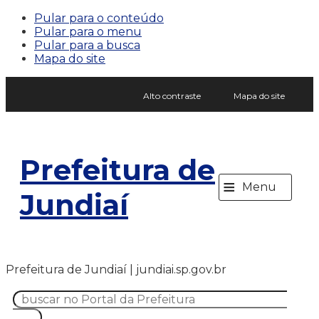
Pular para o conteúdo
Pular para o menu
Pular para a busca
Mapa do site
Alto contraste
Mapa do site
Prefeitura de
≡
Menu
Jundiaí
Prefeitura de Jundiaí | jundiai.sp.gov.br