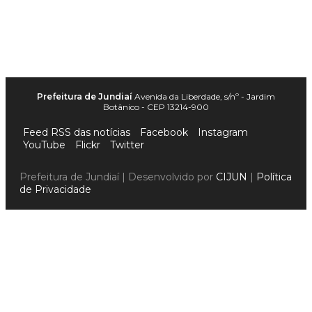
Prefeitura de Jundiaí
Avenida da Liberdade, s/nº - Jardim
Botânico - CEP 13214-900
Feed RSS das notícias
Facebook
Instagram
YouTube
Flickr
Twitter
Prefeitura de Jundiaí | Desenvolvido por
CIJUN
|
Política
de Privacidade