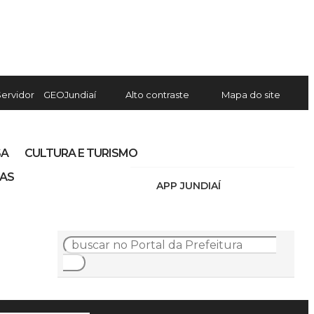
Servidor
GEOJundiaí
Alto contraste
Mapa do site
SA
CULTURA E TURISMO
IAS
APP JUNDIAÍ