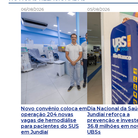
06/08/2026
05/08/2026
Novo convênio coloca em
Dia Nacional da Saú
operação 204 novas
Jundiaí reforça a
vagas de hemodiálise
prevenção e invest
para pacientes do SUS
36,8 milhões em no
em Jundiaí
UBSs