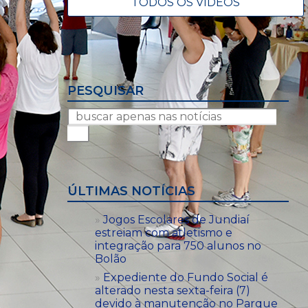
TODOS OS VÍDEOS
PESQUISAR
ÚLTIMAS NOTÍCIAS
Jogos Escolares de Jundiaí
estreiam com atletismo e
integração para 750 alunos no
Bolão
Expediente do Fundo Social é
alterado nesta sexta-feira (7)
devido à manutenção no Parque