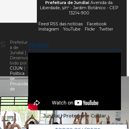
Prefeitura de Jundiaí
Avenida da
Liberdade, s/nº - Jardim Botânico - CEP
13214-900
Feed RSS das notícias
Facebook
Instagram
YouTube
Flickr
Twitter
as
Prefeitur
VÍDEOS
a de
Jundiaí |
Desenvo
lvido por
CIJUN
|
Política
de
Privacida
de
Jundiaí | Proteger e Cuidar