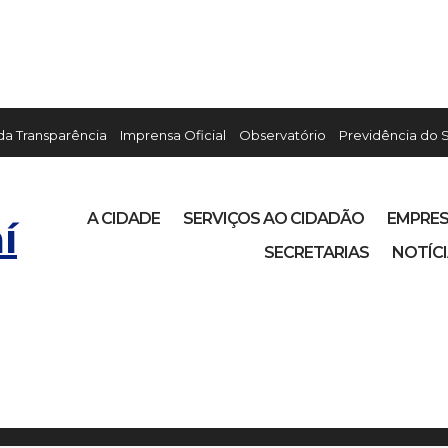
 da Transparência
Imprensa Oficial
Observatório
Previdência do 
A CIDADE
SERVIÇOS AO CIDADÃO
EMPRE
í
SECRETARIAS
NOTÍC