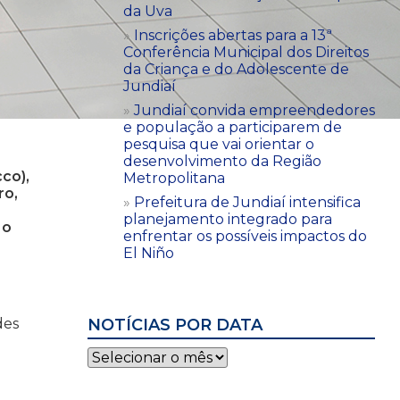
da Uva
Inscrições abertas para a 13ª
Conferência Municipal dos Direitos
da Criança e do Adolescente de
Jundiaí
Jundiaí convida empreendedores
e população a participarem de
pesquisa que vai orientar o
desenvolvimento da Região
co),
Metropolitana
ro,
Prefeitura de Jundiaí intensifica
s
planejamento integrado para
 o
enfrentar os possíveis impactos do
El Niño
NOTÍCIAS POR DATA
des
Notícias
por
data