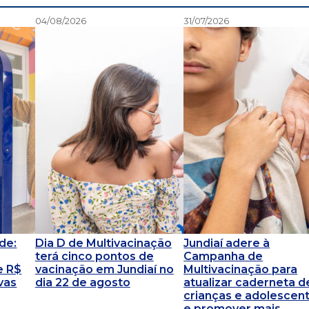
04/08/2026
31/07/2026
de:
Dia D de Multivacinação
Jundiaí adere à
terá cinco pontos de
Campanha de
e R$
vacinação em Jundiaí no
Multivacinação para
vas
dia 22 de agosto
atualizar caderneta d
crianças e adolescen
e promover mais