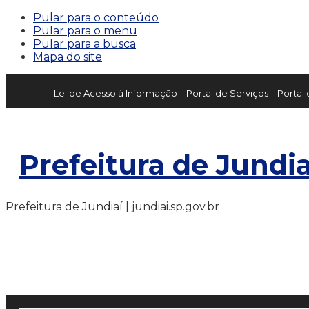
Pular para o conteúdo
Pular para o menu
Pular para a busca
Mapa do site
Lei de Acesso à Informação
Portal de Serviços
Portal
Prefeitura de Jundia
Prefeitura de Jundiaí | jundiai.sp.gov.br