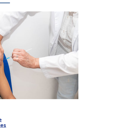
e
tes