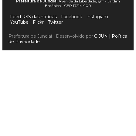
Prefeitura de Jundiaí
Avenida da Liberdade, s/nº - Jardim
Botânico - CEP 13214-900
Feed RSS das notícias
Facebook
Instagram
YouTube
Flickr
Twitter
Prefeitura de Jundiaí | Desenvolvido por
CIJUN
|
Política
de Privacidade