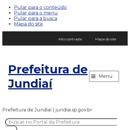
Pular para o conteúdo
Pular para o menu
Pular para a busca
Mapa do site
Alto contraste
Mapa do site
Prefeitura de
≡
Menu
Jundiaí
Prefeitura de Jundiaí | jundiai.sp.gov.br