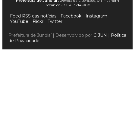
Prefeitura de Jundiaí
Avenida da Liberdade, s/nº - Jardim
Botânico - CEP 13214-900
Feed RSS das notícias
Facebook
Instagram
YouTube
Flickr
Twitter
Prefeitura de Jundiaí | Desenvolvido por
CIJUN
|
Política
de Privacidade