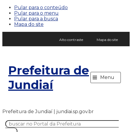
Pular para o conteúdo
Pular para o menu
Pular para a busca
Mapa do site
Alto contraste
Mapa do site
Prefeitura de
≡
Menu
Jundiaí
Prefeitura de Jundiaí | jundiai.sp.gov.br