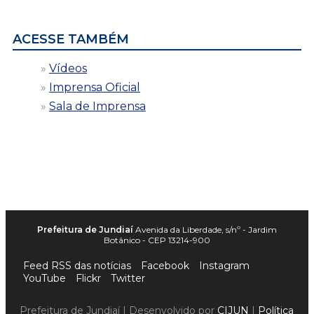
data
ACESSE TAMBÉM
Vídeos
Imprensa Oficial
Sala de Imprensa
Prefeitura de Jundiaí
Avenida da Liberdade, s/nº - Jardim
Botânico - CEP 13214-900
Feed RSS das notícias
Facebook
Instagram
YouTube
Flickr
Twitter
Prefeitura de Jundiaí | Desenvolvido por
CIJUN
|
Política