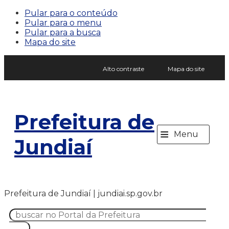
Pular para o conteúdo
Pular para o menu
Pular para a busca
Mapa do site
Alto contraste
Mapa do site
Prefeitura de
≡
Menu
Jundiaí
Prefeitura de Jundiaí | jundiai.sp.gov.br