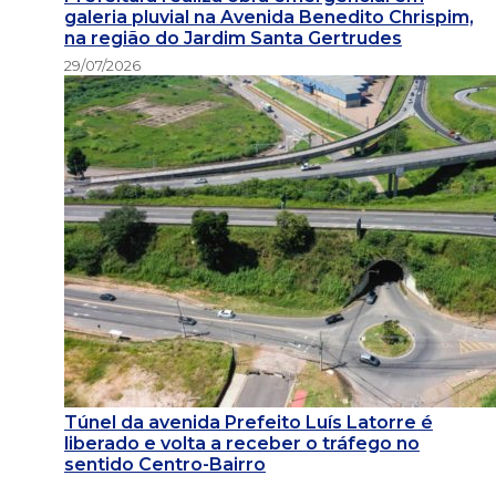
galeria pluvial na Avenida Benedito Chrispim,
na região do Jardim Santa Gertrudes
29/07/2026
Túnel da avenida Prefeito Luís Latorre é
liberado e volta a receber o tráfego no
sentido Centro-Bairro