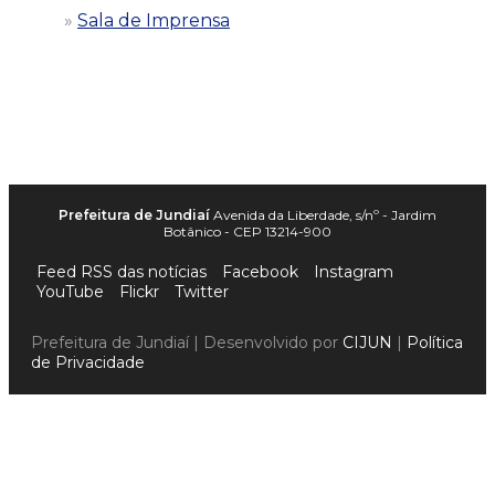
Sala de Imprensa
Prefeitura de Jundiaí
Avenida da Liberdade, s/nº - Jardim
Botânico - CEP 13214-900
Feed RSS das notícias
Facebook
Instagram
YouTube
Flickr
Twitter
Prefeitura de Jundiaí | Desenvolvido por
CIJUN
|
Política
de Privacidade