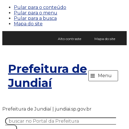
Pular para o conteúdo
Pular para o menu
Pular para a busca
Mapa do site
Alto contraste
Mapa do site
Prefeitura de
≡
Menu
Jundiaí
Prefeitura de Jundiaí | jundiai.sp.gov.br