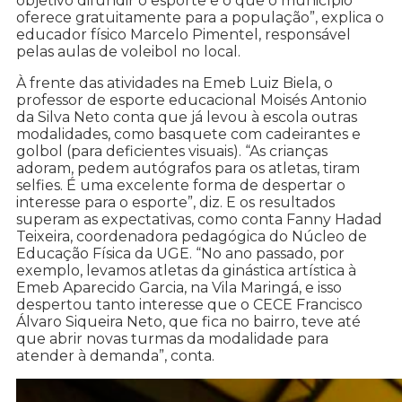
objetivo difundir o esporte e o que o município
oferece gratuitamente para a população”, explica o
educador físico Marcelo Pimentel, responsável
pelas aulas de voleibol no local.
À frente das atividades na Emeb Luiz Biela, o
professor de esporte educacional Moisés Antonio
da Silva Neto conta que já levou à escola outras
modalidades, como basquete com cadeirantes e
golbol (para deficientes visuais). “As crianças
adoram, pedem autógrafos para os atletas, tiram
selfies. É uma excelente forma de despertar o
interesse para o esporte”, diz. E os resultados
superam as expectativas, como conta Fanny Hadad
Teixeira, coordenadora pedagógica do Núcleo de
Educação Física da UGE. “No ano passado, por
exemplo, levamos atletas da ginástica artística à
Emeb Aparecido Garcia, na Vila Maringá, e isso
despertou tanto interesse que o CECE Francisco
Álvaro Siqueira Neto, que fica no bairro, teve até
que abrir novas turmas da modalidade para
atender à demanda”, conta.