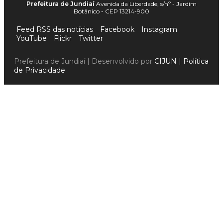
Prefeitura de Jundiaí
Avenida da Liberdade, s/nº - Jardim
Botânico - CEP 13214-900
Feed RSS das notícias
Facebook
Instagram
YouTube
Flickr
Twitter
Prefeitura de Jundiaí | Desenvolvido por
CIJUN
|
Política
de Privacidade