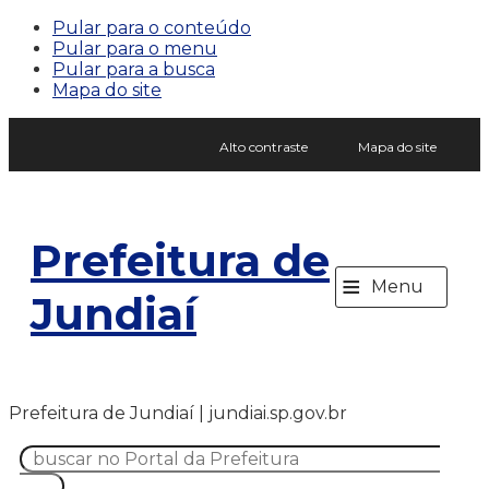
Pular para o conteúdo
Pular para o menu
Pular para a busca
Mapa do site
Alto contraste
Mapa do site
Prefeitura de
≡
Menu
Jundiaí
Prefeitura de Jundiaí | jundiai.sp.gov.br