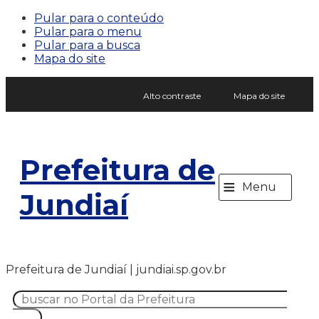
Pular para o conteúdo
Pular para o menu
Pular para a busca
Mapa do site
Alto contraste
Mapa do site
Prefeitura de
≡
Menu
Jundiaí
Prefeitura de Jundiaí | jundiai.sp.gov.br