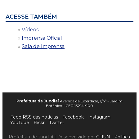
data
ACESSE TAMBÉM
Vídeos
Imprensa Oficial
Sala de Imprensa
Prefeitura de Jundiaí
Avenida da Liberdade, s/nº - Jardim
Botânico - CEP 13214-900
Feed RSS das notícias
Facebook
Instagram
YouTube
Flickr
Twitter
Prefeitura de Jundiaí | Desenvolvido por
CIJUN
|
Política