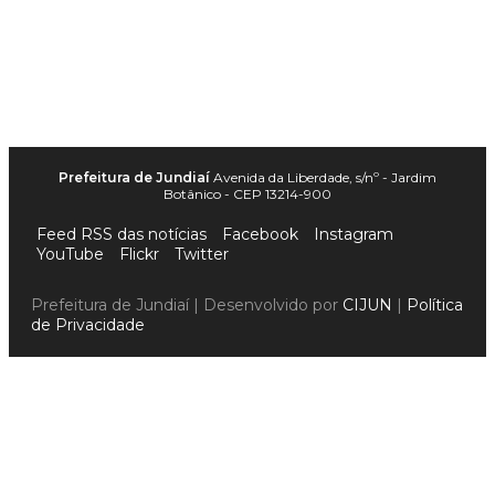
Prefeitura de Jundiaí
Avenida da Liberdade, s/nº - Jardim
Botânico - CEP 13214-900
Feed RSS das notícias
Facebook
Instagram
YouTube
Flickr
Twitter
Prefeitura de Jundiaí | Desenvolvido por
CIJUN
|
Política
de Privacidade