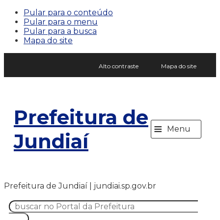
Pular para o conteúdo
Pular para o menu
Pular para a busca
Mapa do site
Alto contraste
Mapa do site
Prefeitura de
≡
Menu
Jundiaí
Prefeitura de Jundiaí | jundiai.sp.gov.br