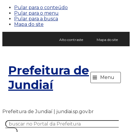
Pular para o conteúdo
Pular para o menu
Pular para a busca
Mapa do site
Alto contraste
Mapa do site
Prefeitura de
≡
Menu
Jundiaí
Prefeitura de Jundiaí | jundiai.sp.gov.br