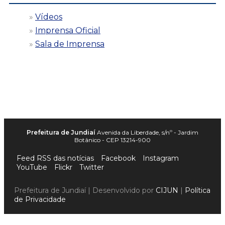
Vídeos
Imprensa Oficial
Sala de Imprensa
Prefeitura de Jundiaí
Avenida da Liberdade, s/nº - Jardim
Botânico - CEP 13214-900
Feed RSS das notícias
Facebook
Instagram
YouTube
Flickr
Twitter
Prefeitura de Jundiaí | Desenvolvido por
CIJUN
|
Política
de Privacidade