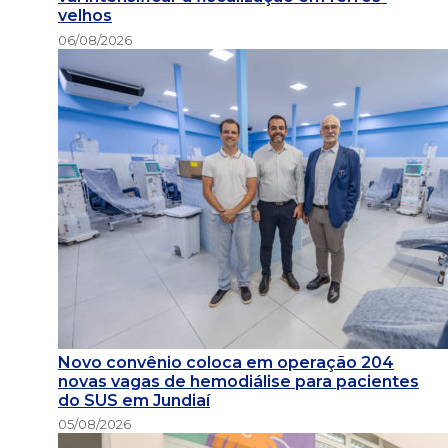
velhos
06/08/2026
Novo convênio coloca em operação 204
novas vagas de hemodiálise para pacientes
do SUS em Jundiaí
05/08/2026