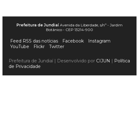
Prefeitura de Jundiaí
Avenida da Liberdade, s/nº - Jardim
Botânico - CEP 13214-900
Feed RSS das notícias
Facebook
Instagram
YouTube
Flickr
Twitter
Prefeitura de Jundiaí | Desenvolvido por
CIJUN
|
Política
de Privacidade