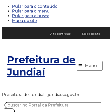
Pular para o conteúdo
Pular para o menu
Pular para a busca
Mapa do site
Alto contraste
Mapa do site
Prefeitura de
≡
Menu
Jundiaí
Prefeitura de Jundiaí | jundiai.sp.gov.br