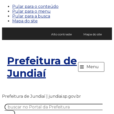
Pular para o conteúdo
Pular para o menu
Pular para a busca
Mapa do site
Alto contraste
Mapa do site
Prefeitura de
≡
Menu
Jundiaí
Prefeitura de Jundiaí | jundiai.sp.gov.br