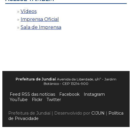
Vídeos
Imprensa Oficial
Sala de Imprensa
Prefeitura de Jundiaí
Avenida da Liberdade, s/nº - Jardim
Botânico - CEP 13214-900
Feed RSS das notícias
Facebook
Instagram
YouTube
Flickr
Twitter
Prefeitura de Jundiaí | Desenvolvido por
CIJUN
|
Política
de Privacidade