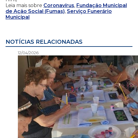
Leia mais sobre
Coronavírus
,
Fundação Municipal
de Ação Social (Fumas)
,
Serviço Funerário
Municipal
NOTÍCIAS RELACIONADAS
12/04/2026