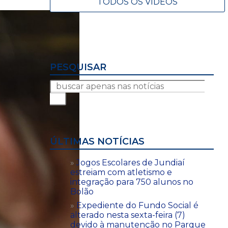
TODOS OS VÍDEOS
PESQUISAR
ÚLTIMAS NOTÍCIAS
Jogos Escolares de Jundiaí
estreiam com atletismo e
integração para 750 alunos no
Bolão
Expediente do Fundo Social é
alterado nesta sexta-feira (7)
devido à manutenção no Parque