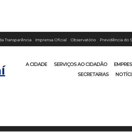
 da Transparência
Imprensa Oficial
Observatório
Previdência do 
A CIDADE
SERVIÇOS AO CIDADÃO
EMPRE
í
SECRETARIAS
NOTÍC