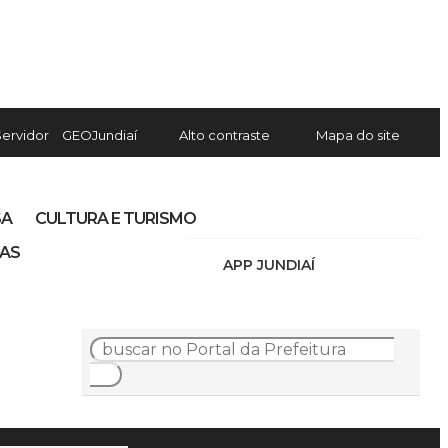
Servidor
GEOJundiaí
Alto contraste
Mapa do site
SA
CULTURA E TURISMO
IAS
APP JUNDIAÍ