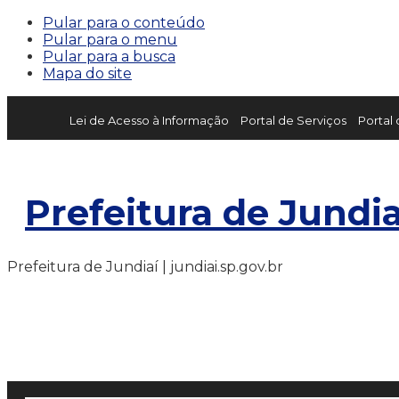
Pular para o conteúdo
Pular para o menu
Pular para a busca
Mapa do site
Lei de Acesso à Informação
Portal de Serviços
Portal
Prefeitura de Jundia
Prefeitura de Jundiaí | jundiai.sp.gov.br