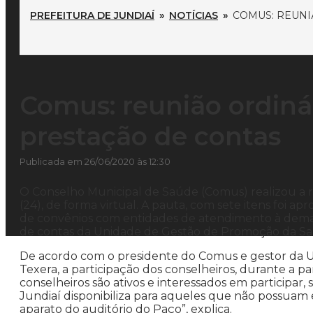
PREFEITURA DE JUNDIAÍ
»
NOTÍCIAS
»
COMUS: REUNI
Comus: reunião ordiná
prestação de contas
Publicada em 26/06/2020 às 12:30
O Conselho Municipal de Saúde (Comus) realizou a r
(24), de forma virtual. A pauta, com sete itens foi 
de convênios com entidades de atendimento à deman
de contas da Unidade de Gestão de Promoção da Sa
De acordo com o presidente do Comus e gestor da
Texera, a participação dos conselheiros, durante a pa
conselheiros são ativos e interessados em participar,
Jundiaí disponibiliza para aqueles que não possuam
aparato do auditório do Paço”, explica.