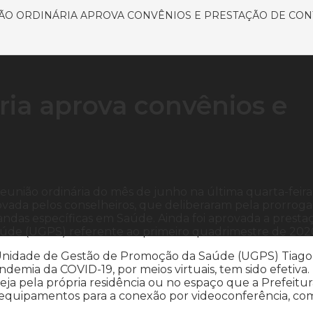
ÃO ORDINÁRIA APROVA CONVÊNIOS E PRESTAÇÃO DE CON
ria aprova convênios e
eunião ordinária do mês de junho na última quarta-feira
aprovada pelos conselheiros, que deliberaram pela prorrog
das específicas em Saúde. Ainda foi aprovada a presta
úde (UGPS) referente ao primeiro quadrimestre de 202
 Unidade de Gestão de Promoção da Saúde (UGPS) Tiago
ndemia da COVID-19, por meios virtuais, tem sido efetiva.
 seja pela própria residência ou no espaço que a Prefeitu
 equipamentos para a conexão por videoconferência, co