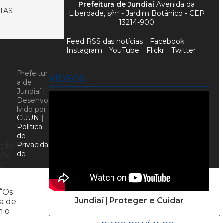
Prefeitura de Jundiaí
Avenida da
TAS
Liberdade, s/nº - Jardim Botânico - CEP
13214-900
Feed RSS das notícias
Facebook
Instagram
YouTube
Flickr
Twitter
Prefeitur
VÍDEOS
a de
Jundiaí |
Desenvo
lvido por
CIJUN
|
Política
de
Privacida
ação
de
ção
0.
 “Os
Jundiaí | Proteger e Cuidar
ra de
m o