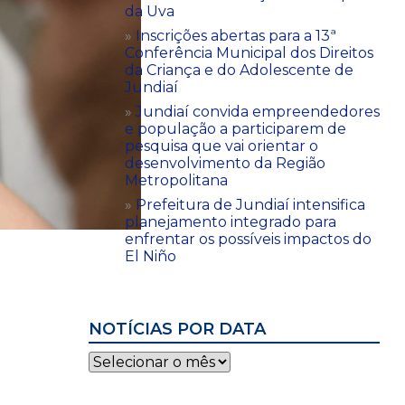
da Uva
Inscrições abertas para a 13ª
Conferência Municipal dos Direitos
da Criança e do Adolescente de
Jundiaí
Jundiaí convida empreendedores
e população a participarem de
pesquisa que vai orientar o
desenvolvimento da Região
Metropolitana
Prefeitura de Jundiaí intensifica
planejamento integrado para
enfrentar os possíveis impactos do
El Niño
NOTÍCIAS POR DATA
Notícias
por
data