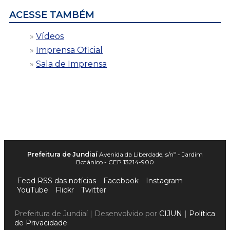
ACESSE TAMBÉM
Vídeos
Imprensa Oficial
Sala de Imprensa
Prefeitura de Jundiaí
Avenida da Liberdade, s/nº - Jardim
Botânico - CEP 13214-900
Feed RSS das notícias
Facebook
Instagram
YouTube
Flickr
Twitter
Prefeitura de Jundiaí | Desenvolvido por
CIJUN
|
Política
de Privacidade