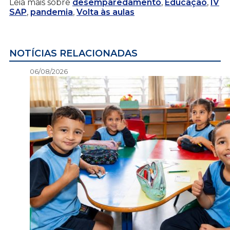
Leia mais sobre
desemparedamento
,
Educação
,
IV
SAP
,
pandemia
,
Volta às aulas
NOTÍCIAS RELACIONADAS
06/08/2026