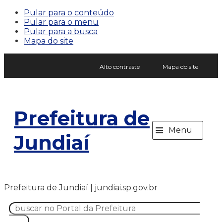
Pular para o conteúdo
Pular para o menu
Pular para a busca
Mapa do site
Alto contraste
Mapa do site
Prefeitura de
≡
Menu
Jundiaí
Prefeitura de Jundiaí | jundiai.sp.gov.br