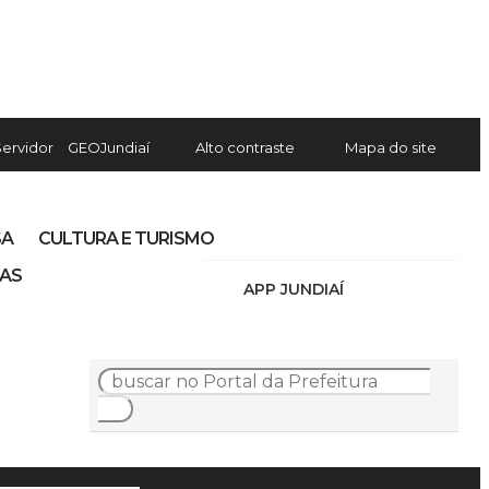
Servidor
GEOJundiaí
Alto contraste
Mapa do site
SA
CULTURA E TURISMO
IAS
APP JUNDIAÍ