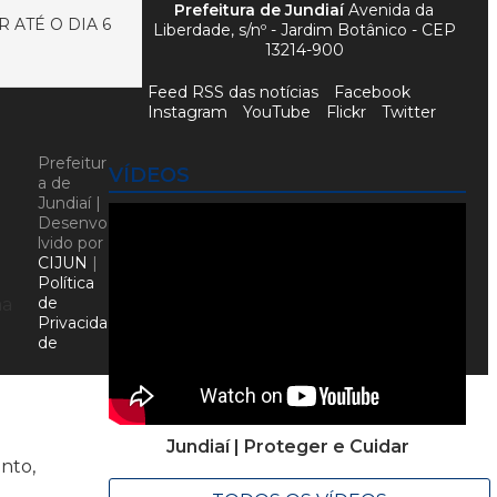
Prefeitura de Jundiaí
Avenida da
 ATÉ O DIA 6
Liberdade, s/nº - Jardim Botânico - CEP
13214-900
Feed RSS das notícias
Facebook
Instagram
YouTube
Flickr
Twitter
Prefeitur
VÍDEOS
a de
Jundiaí |
Desenvo
lvido por
CIJUN
|
Política
de
ma
Privacida
de
a
Jundiaí | Proteger e Cuidar
nto,