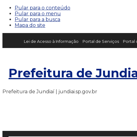
Pular para o conteúdo
Pular para o menu
Pular para a busca
Mapa do site
Lei de Acesso à Informação
Portal de Serviços
Portal
Prefeitura de Jundia
Prefeitura de Jundiaí | jundiai.sp.gov.br