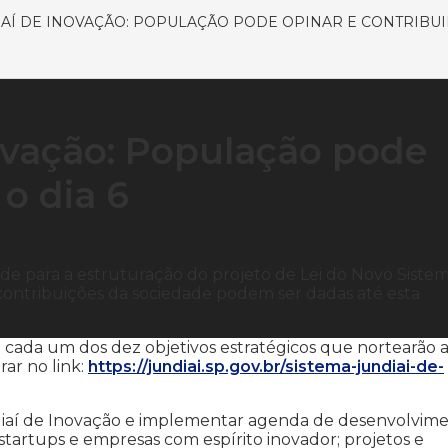
AÍ DE INOVAÇÃO: POPULAÇÃO PODE OPINAR E CONTRIBUIR
ovação: População pode
 o dia 6
ade para a estruturação do projeto de Lei do Novo Siste
 contribuições da sociedade podem ser dadas até esta
cada um dos dez objetivos estratégicos que nortearão 
ar no link:
https://jundiai.sp.gov.br/sistema-jundiai-de-
ndiaí de Inovação e implementar agenda de desenvolvime
tartups e empresas com espírito inovador; projetos e