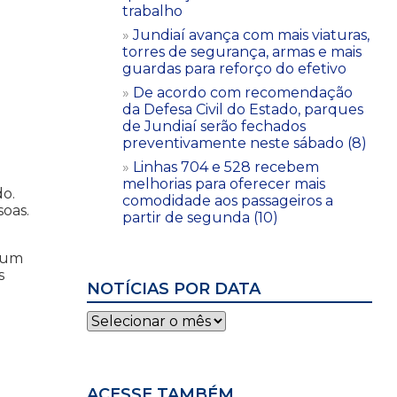
trabalho
Jundiaí avança com mais viaturas,
torres de segurança, armas e mais
guardas para reforço do efetivo
De acordo com recomendação
da Defesa Civil do Estado, parques
de Jundiaí serão fechados
preventivamente neste sábado (8)
Linhas 704 e 528 recebem
melhorias para oferecer mais
do.
comodidade aos passageiros a
soas.
partir de segunda (10)
e um
s
NOTÍCIAS POR DATA
Notícias
por
data
ACESSE TAMBÉM