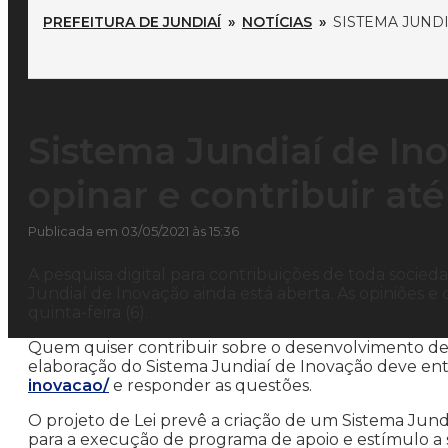
PREFEITURA DE JUNDIAÍ
»
NOTÍCIAS
»
SISTEMA JUNDI
Sistema Jundiaí de In
opinar e contribuir até
Publicada em 03/05/2021 às 15:36
A pesquisa digital para contribuições de toda socied
Jundiaí de Inovação ainda está aberta. As opiniões e
quinta-feira (6).
Quem quiser contribuir sobre o desenvolvimento de 
elaboração do Sistema Jundiaí de Inovação deve entr
inovacao/
e responder as questões.
O projeto de Lei prevê a criação de um Sistema Ju
para a execução de programa de apoio e estímulo a s