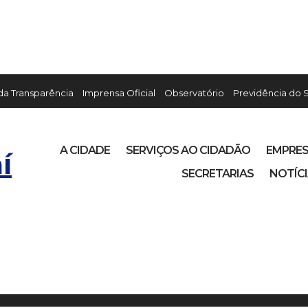
 da Transparência
Imprensa Oficial
Observatório
Previdência do 
A CIDADE
SERVIÇOS AO CIDADÃO
EMPRE
í
SECRETARIAS
NOTÍC