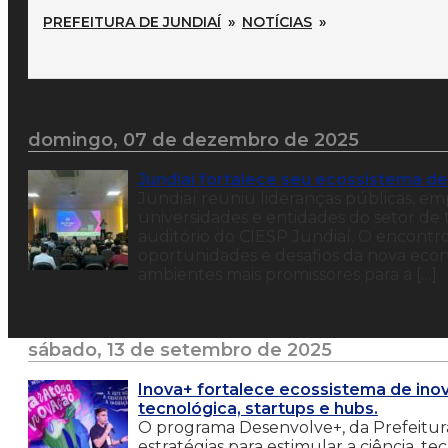
PREFEITURA DE JUNDIAÍ
»
NOTÍCIAS
»
domingo, 07 de dezembro de 2025
Jundiaí fortalece seu ecossistema d
Jundiaí reuniu lideranças públicas, emp
universidades e entidades do setor de 
auditório do CIESP Jundiaí. O encontr
oportunidades e desafios da nova eco
ambientes mais promissores para a […]
sábado, 13 de setembro de 2025
Inova+ fortalece ecossistema de in
tecnológica, startups e hubs.
O programa Desenvolve+, da Prefeitura
estratégias para estimular a ciência, t