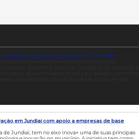
e inovação com mais uma edição do Tech Day
resários, representantes da indústria, startups,
tecnologia, durante o Tech Day Jundiaí 2025, realizado 
o integrou diferentes segmentos para debater caminhos,
nomia, consolidando o papel da cidade como um dos
ovação em Jundiaí com apoio a empresas de base
 de Jundiaí, tem no eixo Inova+ uma de suas principais
ecnologia e inovação no município. A iniciativa tem como