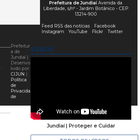
Prefeitura de Jundiaí
Avenida da
Liberdade, s/nº - Jardim Botânico - CEP
13214-900
Feed RSS das notícias
Facebook
Instagram
YouTube
Flickr
Twitter
Prefeitur
VÍDEOS
a de
Jundiaí |
Desenvo
no
lvido por
CIJUN
|
Política
de
Privacida
de
Jundiaí | Proteger e Cuidar