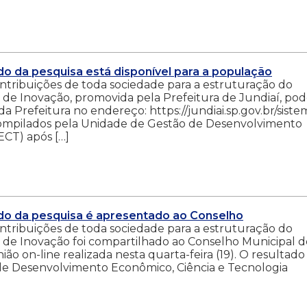
do da pesquisa está disponível para a população
ontribuições de toda sociedade para a estruturação do
í de Inovação, promovida pela Prefeitura de Jundiaí, po
a Prefeitura no endereço: https://jundiai.sp.gov.br/siste
 compilados pela Unidade de Gestão de Desenvolvimento
ECT) após […]
ado da pesquisa é apresentado ao Conselho
ontribuições de toda sociedade para a estruturação do
í de Inovação foi compartilhado ao Conselho Municipal d
ão on-line realizada nesta quarta-feira (19). O resultado 
e Desenvolvimento Econômico, Ciência e Tecnologia