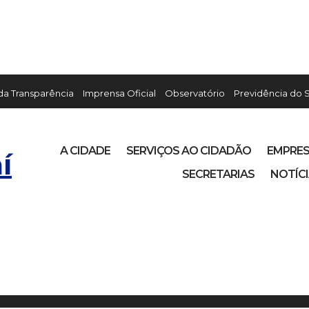
 da Transparência
Imprensa Oficial
Observatório
Previdência do 
A CIDADE
SERVIÇOS AO CIDADÃO
EMPRE
í
SECRETARIAS
NOTÍC