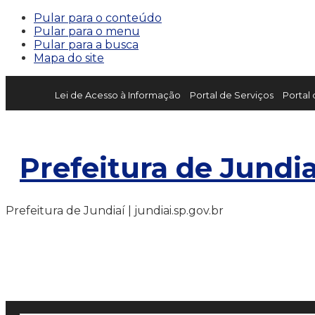
Pular para o conteúdo
Pular para o menu
Pular para a busca
Mapa do site
Lei de Acesso à Informação
Portal de Serviços
Portal
Prefeitura de Jundia
Prefeitura de Jundiaí | jundiai.sp.gov.br