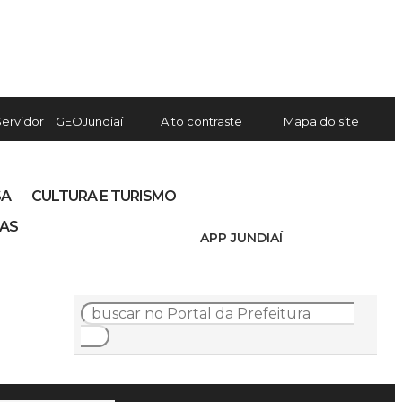
Servidor
GEOJundiaí
Alto contraste
Mapa do site
SA
CULTURA E TURISMO
IAS
APP JUNDIAÍ