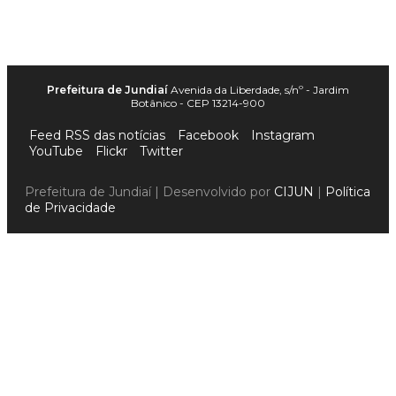
Prefeitura de Jundiaí
Avenida da Liberdade, s/nº - Jardim
Botânico - CEP 13214-900
Feed RSS das notícias
Facebook
Instagram
YouTube
Flickr
Twitter
Prefeitura de Jundiaí | Desenvolvido por
CIJUN
|
Política
de Privacidade