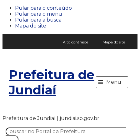
Pular para o conteúdo
Pular para o menu
Pular para a busca
Mapa do site
Alto contraste
Mapa do site
Prefeitura de
≡
Menu
Jundiaí
Prefeitura de Jundiaí | jundiai.sp.gov.br