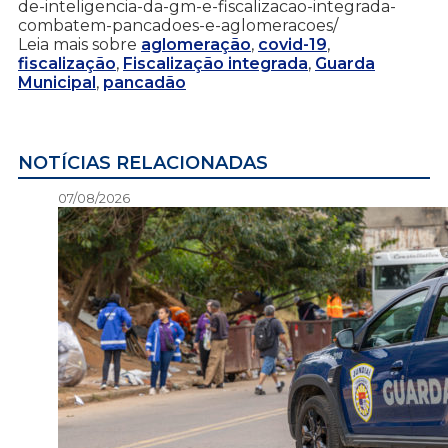
de-inteligencia-da-gm-e-fiscalizacao-integrada-
combatem-pancadoes-e-aglomeracoes/
Leia mais sobre
aglomeração
,
covid-19
,
fiscalização
,
Fiscalização integrada
,
Guarda
Municipal
,
pancadão
NOTÍCIAS RELACIONADAS
07/08/2026