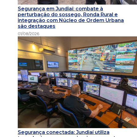
Segurança em Jundiaí: combate à
perturbação do sossego, Ronda Rural e
integração com Núcleo de Ordem Urbana
são destaques
01/08/2026
Segurança conectada: Jundiaí utiliza