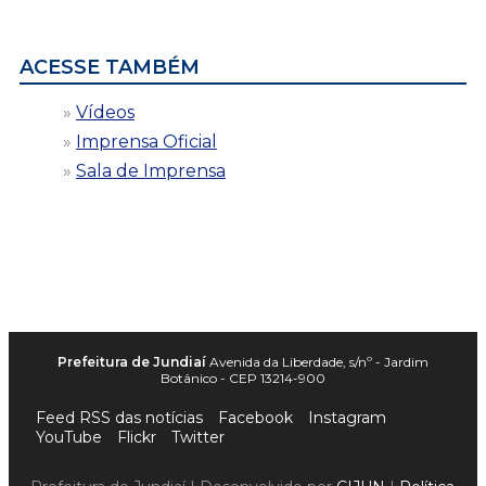
data
ACESSE TAMBÉM
Vídeos
Imprensa Oficial
Sala de Imprensa
Prefeitura de Jundiaí
Avenida da Liberdade, s/nº - Jardim
Botânico - CEP 13214-900
Feed RSS das notícias
Facebook
Instagram
YouTube
Flickr
Twitter