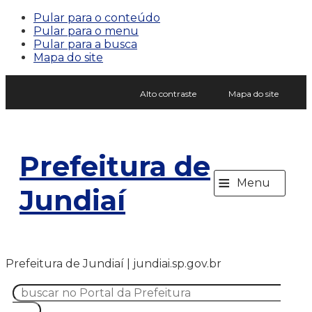
Pular para o conteúdo
Pular para o menu
Pular para a busca
Mapa do site
Alto contraste
Mapa do site
Prefeitura de
≡
Menu
Jundiaí
Prefeitura de Jundiaí | jundiai.sp.gov.br