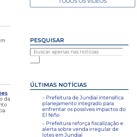
TODOS OS VÍDEOS
PESQUISAR
ram
ÚLTIMAS NOTÍCIAS
ões
Prefeitura de Jundiaí intensifica
o da
planejamento integrado para
nto
enfrentar os possíveis impactos do
cia
El Niño
Prefeitura reforça fiscalização e
alerta sobre venda irregular de
lotes em Jundiaí