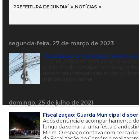
PREFEITURA DE JUNDIAÍ
»
NOTÍCIAS
»
segunda-feira, 27 de março de 2023
Fiscalização prevê reduzir bagunça d
A Lei Municipal nº 9.121, de 17 de deze
prestação dos serviços de energia elétr
devem ser instalados de modo uniform
anilhas com o nome […]
domingo, 25 de julho de 2021
Fiscalização: Guarda Municipal dispe
Após denúncia e acompanhamento do si
longo da semana, uma festa clandestina
Mirim. O espaço contava com cerca de 
da Fiscalização do Comércio realizaram 