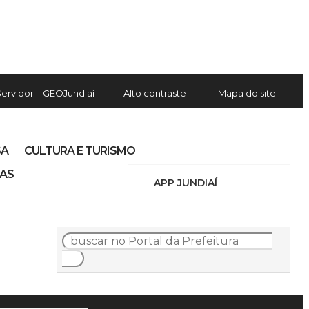
Servidor
GEOJundiaí
Alto contraste
Mapa do site
SA
CULTURA E TURISMO
IAS
APP JUNDIAÍ