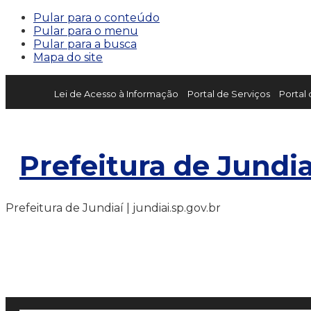
Pular para o conteúdo
Pular para o menu
Pular para a busca
Mapa do site
Lei de Acesso à Informação
Portal de Serviços
Portal
Prefeitura de Jundia
Prefeitura de Jundiaí | jundiai.sp.gov.br