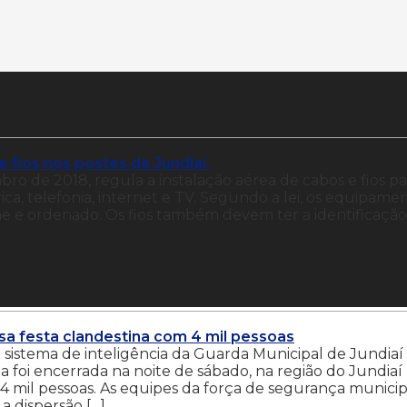
e fios nos postes de Jundiaí
mbro de 2018, regula a instalação aérea de cabos e fios pa
ica, telefonia, internet e TV. Segundo a lei, os equipame
e e ordenado. Os fios também devem ter a identificação
rsa festa clandestina com 4 mil pessoas
stema de inteligência da Guarda Municipal de Jundiaí
 foi encerrada na noite de sábado, na região do Jundiaí
4 mil pessoas. As equipes da força de segurança municip
a dispersão […]