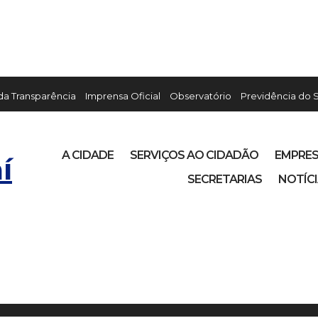
 da Transparência
Imprensa Oficial
Observatório
Previdência do 
A CIDADE
SERVIÇOS AO CIDADÃO
EMPRE
í
SECRETARIAS
NOTÍC