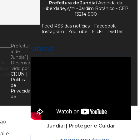
Prefeitura de Jundiaí
Avenida da
Liberdade, s/nº - Jardim Botânico - CEP
13214-900
Feed RSS das notícias
Facebook
Instagram
YouTube
Flickr
Twitter
Prefeitur
VÍDEOS
a de
Jundiaí |
ra
Desenvo
ntos
lvido por
 por
CIJUN
|
Política
de
Privacida
de
 ao
Jundiaí | Proteger e Cuidar
al e