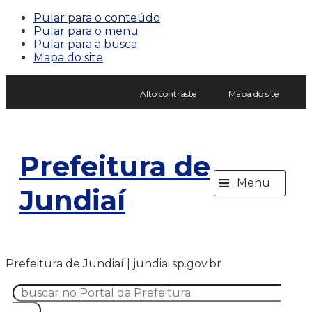
Pular para o conteúdo
Pular para o menu
Pular para a busca
Mapa do site
Alto contraste
Mapa do site
Prefeitura de
≡
Menu
Jundiaí
Prefeitura de Jundiaí | jundiai.sp.gov.br