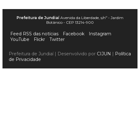
Prefeitura de Jundiaí
Avenida da Liberdade, s/nº - Jardim
Botânico - CEP 13214-900
Feed RSS das notícias
Facebook
Instagram
YouTube
Flickr
Twitter
Prefeitura de Jundiaí | Desenvolvido por
CIJUN
|
Política
de Privacidade